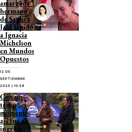
amargada":
hermano
de Samira
Jalil lapidó
a Ignacia
Michelson
en Mundos
Opuestos
12 DE
SEPTIEMBRE
2025 | 10:59
Con un
tenso
momento:
así fue el
ingreso