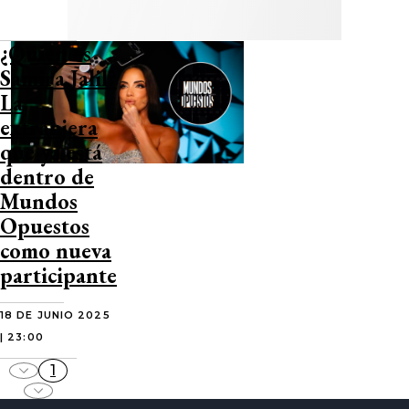
¿Quién es
Samira Jalil?
La
extranjera
que ya está
dentro de
Mundos
Opuestos
como nueva
participante
18 DE JUNIO 2025
| 23:00
1