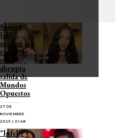
Samira
Jalil
explicó la
razón de
su
abrupta
salida de
Mundos
Opuestos
27 DE
NOVIEMBRE
2025 | 21:48
"Infeliz y