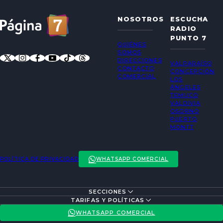
NOSOTROS
ESCUCHA
RADIO
PUNTO 7
QUIÉNES
SOMOS
DIRECCIONES
VALPARAÍSO
CONTACTO
CONCEPCIÓN
COMERCIAL
LOS
ÁNGELES
TEMUCO
VALDIVIA
OSORNO
PUERTO
MONTT
POLÍTICA DE PRIVACIDAD
WHATSAPP COMERCIAL
SECCIONES
ENTREVISTAS
TARIFAS Y POLÍTICAS
ACTUALIDAD
POLÍTICA DE PRIVACIDAD
WHATSAPP COMERCIAL
ENTRETENCIÓN