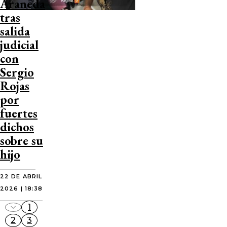
Araneda
tras
salida
judicial
con
Sergio
Rojas
por
fuertes
dichos
sobre su
hijo
22 DE ABRIL
2026 | 18:38
1
2
3