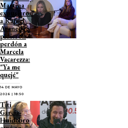
Martina
expusieron
a Rafael
Araneda y
pidieron
perdón a
Marcela
Vacarezza:
"Ya me
quejé"
14 DE MAYO
2026 | 18:50
Titi
García-
Huidobro
cayó en