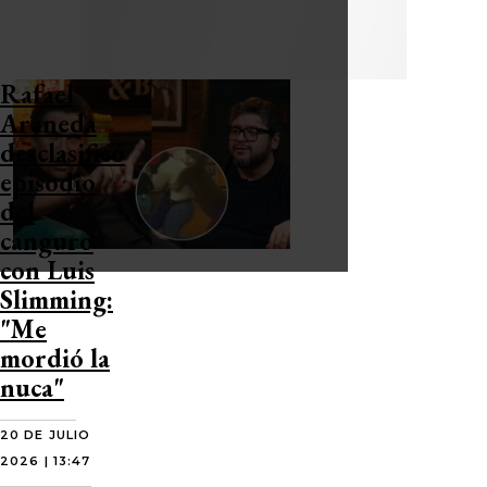
Rafael
Araneda
desclasificó
episodio
del
canguro
con Luis
Slimming:
"Me
mordió la
nuca"
20 DE JULIO
2026 | 13:47