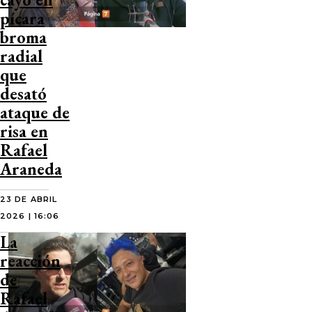
pícara
broma
radial
que
desató
ataque de
risa en
Rafael
Araneda
23 DE ABRIL
2026 | 16:06
La
reacción
de
Rafael