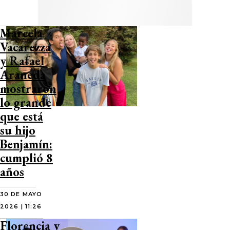
Marcela
Vacarezza
y Rafael
Araneda
mostraron
lo grande
que está
su hijo
Benjamín:
cumplió 8
años
30 DE MAYO
2026 | 11:26
Florencia y