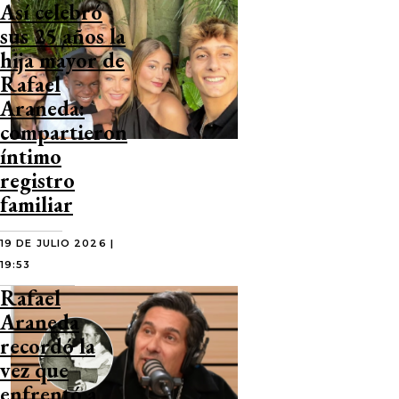
Así celebró
sus 25 años la
hija mayor de
Rafael
Araneda:
compartieron
íntimo
registro
familiar
19 DE JULIO 2026 |
19:53
Rafael
Araneda
recordó la
vez que
enfrentó a