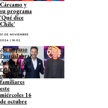
Cárcamo y
su programa
'Qué dice
Chile'
01 DE NOVIEMBRE
2024 | 16:02
¿Se impuso
Pasapalabra?
Así quedó el
rating de los
programas
familiares
este
miércoles 16
de octubre