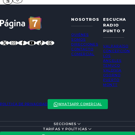
4
NOSOTROS
ESCUCHA
RADIO
PUNTO 7
QUIÉNES
SOMOS
DIRECCIONES
VALPARAÍSO
CONTACTO
CONCEPCIÓN
COMERCIAL
LOS
ÁNGELES
TEMUCO
VALDIVIA
OSORNO
PUERTO
MONTT
POLÍTICA DE PRIVACIDAD
WHATSAPP COMERCIAL
SECCIONES
ENTREVISTAS
TARIFAS Y POLÍTICAS
ACTUALIDAD
POLÍTICA DE PRIVACIDAD