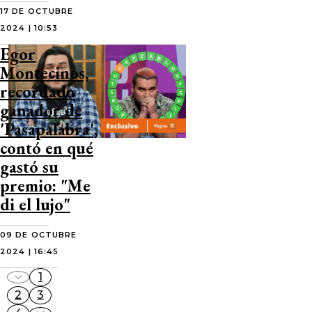
17 DE OCTUBRE
2024 | 10:53
Egor
Montecinos,
recordado
ganador de
'Pasapalabra',
contó en qué
gastó su
premio: "Me
di el lujo"
09 DE OCTUBRE
2024 | 16:45
1
2
3