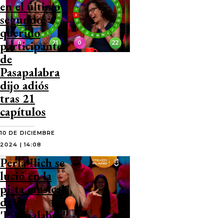
en el último
segundo:
querido
participante
de
Pasapalabra
dijo adiós
tras 21
capítulos
10 DE DICIEMBRE
2024 | 14:08
Perla Ilich se
lució en la
pista musical
de
'Pasapalabra':