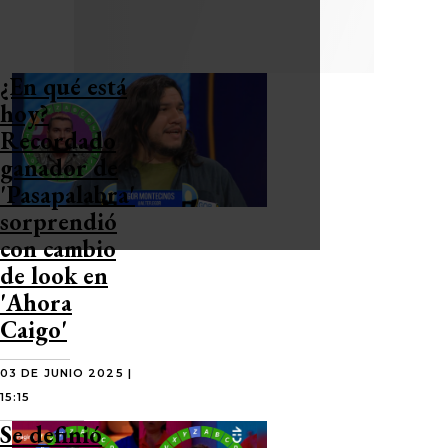
¿En qué está
hoy?
Recordado
ganador de
'Pasapalabra'
sorprendió
con cambio
de look en
'Ahora
Caigo'
03 DE JUNIO 2025 |
15:15
Se definió