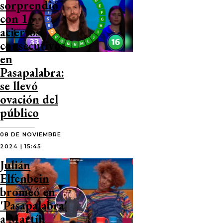
sorprendió
con 16
aciertos
consecutivos
en
Pasapalabra:
se llevó
ovación del
público
08 DE NOVIEMBRE
2024 | 15:45
Julián
Elfenbein
bromeó en
'Pasapalabra'
a Martín