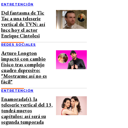
ENTRETENCIÓN
Del fantasma de Tic
Tac a una teleserie
vertical de TVN: así
luce hoy el actor
Enrique Cintolesi
REDES SOCIALES
Arturo Longton
impactó con cambio
físico tras complejo
cuadro depresivo:
"Mostrarme así no es
fácil"
ENTRETENCIÓN
Enamorada(s), la
teleserie vertical del 13,
tendrá nuevos
capítulos: así será su
segunda temporada