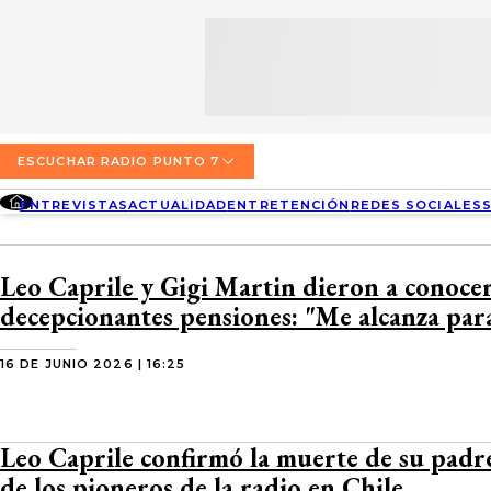
SECCIONES
ESCUCHA RADIO PUNTO 7
ENTREVISTAS
NOSOTROS
VALPARAÍSO
TARIFAS Y POLÍTICAS
QUIÉNES SOMOS
ACTUALIDAD
TARIFAS POLÍTICAS PÁGINA 7
ESCUCHAR RADIO PUNTO 7
CONCEPCIÓN
DIRECCIONES
ENTREVISTAS
ACTUALIDAD
ENTRETENCIÓN
REDES SOCIALES
ENTRETENCIÓN
TARIFAS POLÍTICAS RADIO PUNTO 7
LOS ÁNGELES
BUSCAR
CONTACTO COMERCIAL
REDES SOCIALES
TARIFAS POLÍTICAS RADIO EL CARBÓN
Leo Caprile y Gigi Martin dieron a conocer
TEMUCO
decepcionantes pensiones: "Me alcanza para 
SOCIEDAD
POLÍTICA DE PRIVACIDAD
VALDIVIA
16 DE JUNIO 2026 | 16:25
OSORNO
PUERTO MONTT
Leo Caprile confirmó la muerte de su padr
de los pioneros de la radio en Chile