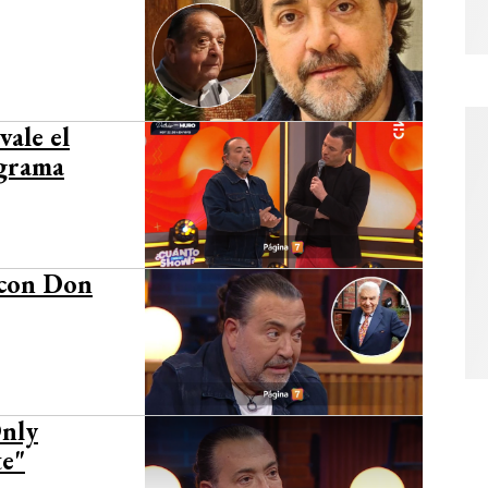
vale el
ograma
 con Don
Only
te"