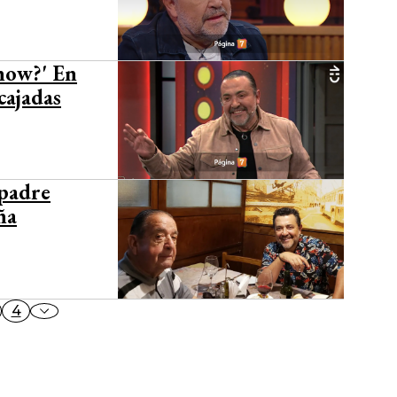
Show?' En
cajadas
 padre
ña
4