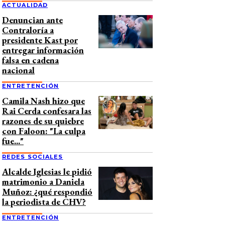
ACTUALIDAD
Denuncian ante
Contraloría a
presidente Kast por
entregar información
falsa en cadena
nacional
ENTRETENCIÓN
Camila Nash hizo que
Rai Cerda confesara las
razones de su quiebre
con Faloon: "La culpa
fue..."
REDES SOCIALES
Alcalde Iglesias le pidió
matrimonio a Daniela
Muñoz: ¿qué respondió
la periodista de CHV?
ENTRETENCIÓN