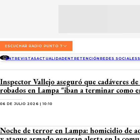
SECCIONES
ESCUCHA RADIO PUNTO 7
ENTREVISTAS
NOSOTROS
VALPARAÍSO
TARIFAS Y POLÍTICAS
QUIÉNES SOMOS
ACTUALIDAD
TARIFAS POLÍTICAS PÁGINA 7
ESCUCHAR RADIO PUNTO 7
CONCEPCIÓN
DIRECCIONES
ENTREVISTAS
ACTUALIDAD
ENTRETENCIÓN
REDES SOCIALES
ENTRETENCIÓN
TARIFAS POLÍTICAS RADIO PUNTO 7
LOS ÁNGELES
BUSCAR
CONTACTO COMERCIAL
REDES SOCIALES
TARIFAS POLÍTICAS RADIO EL CARBÓN
Inspector Vallejo aseguró que cadáveres de
TEMUCO
robados en Lampa "iban a terminar como 
SOCIEDAD
POLÍTICA DE PRIVACIDAD
VALDIVIA
06 DE JULIO 2026 | 10:10
OSORNO
PUERTO MONTT
Noche de terror en Lampa: homicidio de a
y ataque armado generan alerta en la com