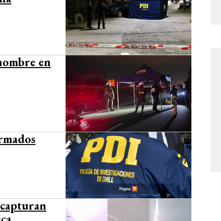
 hombre en
armados
 capturan
ica