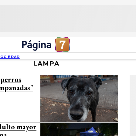
SOCIEDAD
LAMPA
 perros
empanadas"
dulto mayor
una