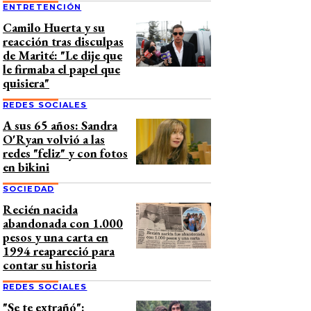
ENTRETENCIÓN
Camilo Huerta y su
reacción tras disculpas
de Marité: "Le dije que
le firmaba el papel que
quisiera"
REDES SOCIALES
A sus 65 años: Sandra
O'Ryan volvió a las
redes "feliz" y con fotos
en bikini
SOCIEDAD
Recién nacida
abandonada con 1.000
pesos y una carta en
1994 reapareció para
contar su historia
REDES SOCIALES
"Se te extrañó":