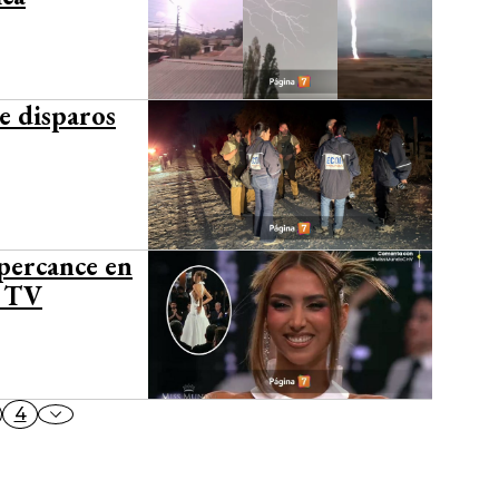
e disparos
percance en
n TV
4