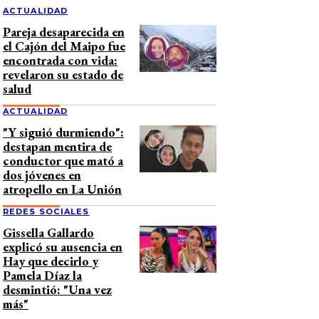
ACTUALIDAD
Pareja desaparecida en
el Cajón del Maipo fue
encontrada con vida:
revelaron su estado de
salud
ACTUALIDAD
"Y siguió durmiendo":
destapan mentira de
conductor que mató a
dos jóvenes en
atropello en La Unión
REDES SOCIALES
Gissella Gallardo
explicó su ausencia en
Hay que decirlo y
Pamela Díaz la
desmintió: "Una vez
más"