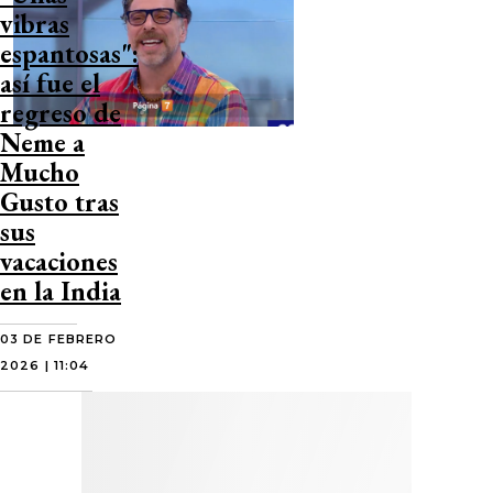
vibras
espantosas":
así fue el
regreso de
Neme a
Mucho
Gusto tras
sus
vacaciones
en la India
03 DE FEBRERO
2026 | 11:04