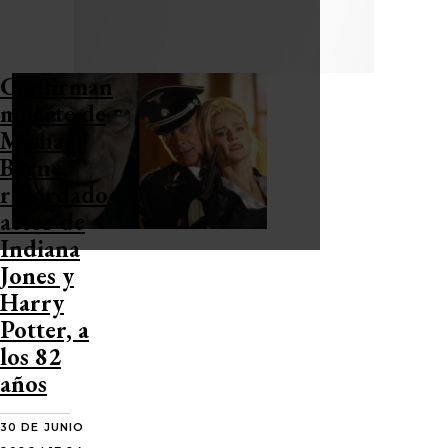
Confirman
muerte de
Michael
Byrne,
recordado
actor de
Indiana
Jones y
Harry
Potter, a
los 82
años
30 DE JUNIO