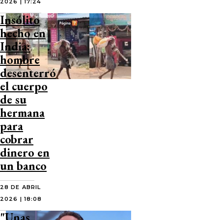
2026 | 17:24
Insólito
hecho en
India:
hombre
desenterró
el cuerpo
de su
hermana
para
cobrar
dinero en
un banco
28 DE ABRIL
2026 | 18:08
"Unas