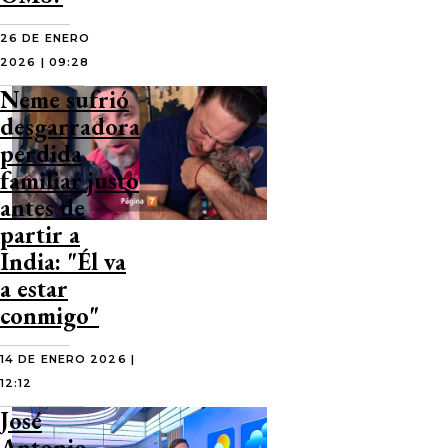
26 DE ENERO
2026 | 09:28
Neme sufrió
desgarradora
pérdida
familiar justo
antes de
partir a
India: "Él va
a estar
conmigo"
14 DE ENERO 2026 |
12:12
José
Antonio