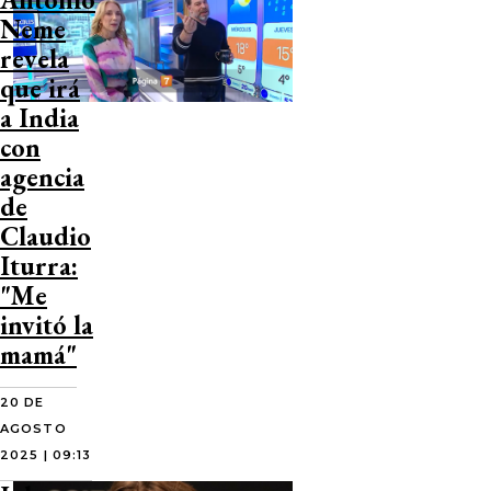
Neme
revela
que irá
a India
con
agencia
de
Claudio
Iturra:
"Me
invitó la
mamá"
20 DE
AGOSTO
2025 | 09:13