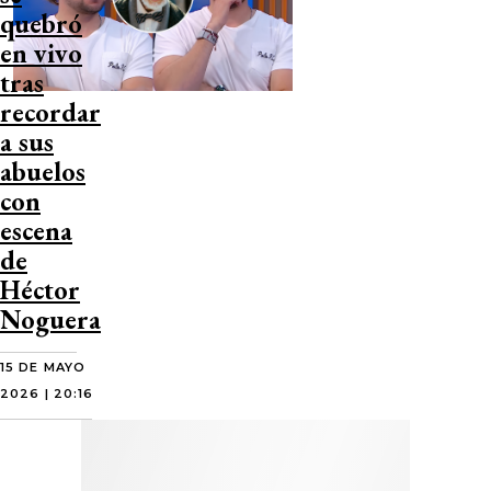
quebró
en vivo
tras
recordar
a sus
abuelos
con
escena
de
Héctor
Noguera
15 DE MAYO
2026 | 20:16