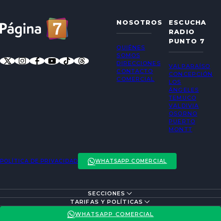
NOSOTROS
ESCUCHA
RADIO
PUNTO 7
QUIÉNES
SOMOS
DIRECCIONES
VALPARAÍSO
CONTACTO
CONCEPCIÓN
COMERCIAL
LOS
ÁNGELES
TEMUCO
VALDIVIA
OSORNO
PUERTO
MONTT
POLÍTICA DE PRIVACIDAD
WHATSAPP COMERCIAL
SECCIONES
ENTREVISTAS
TARIFAS Y POLÍTICAS
ACTUALIDAD
POLÍTICA DE PRIVACIDAD
WHATSAPP COMERCIAL
ENTRETENCIÓN