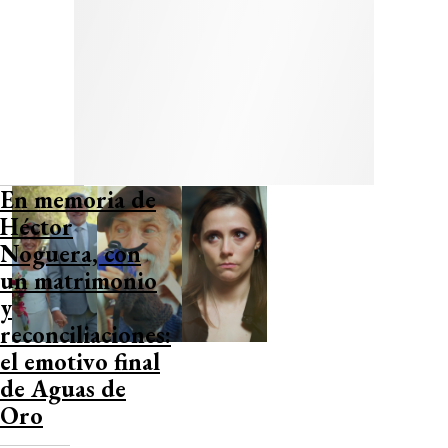
En memoria de
Héctor
Noguera, con
un matrimonio
y
reconciliaciones:
el emotivo final
de Aguas de
Oro