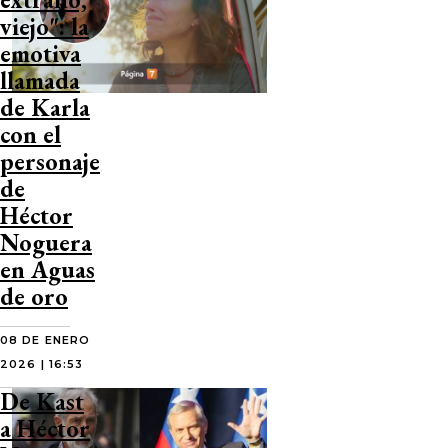
viejo": la
emotiva
llamada
de Karla
con el
personaje
de
Héctor
Noguera
en Aguas
de oro
08 DE ENERO
2026 | 16:53
De Kast
a Héctor