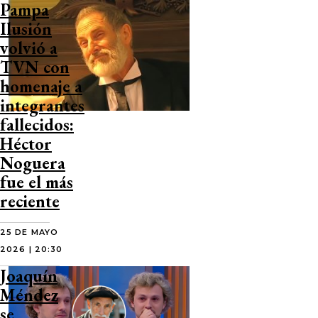
Pampa
Ilusión
volvió a
TVN con
homenaje a
integrantes
fallecidos:
Héctor
Noguera
fue el más
reciente
25 DE MAYO
2026 | 20:30
Joaquín
Méndez
se