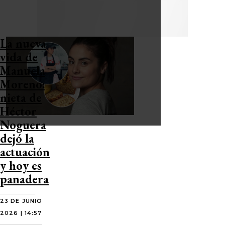
La nueva
vida de
Manuela
Moreno:
nieta de
Héctor
Noguera
dejó la
actuación
y hoy es
panadera
23 DE JUNIO
2026 | 14:57