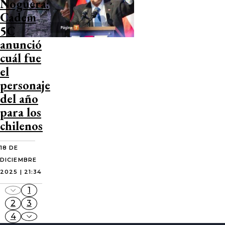
Noguera:
Cadem
5C
anunció
cuál fue
el
personaje
del año
para los
chilenos
18 DE
DICIEMBRE
2025 | 21:34
1
2
3
4