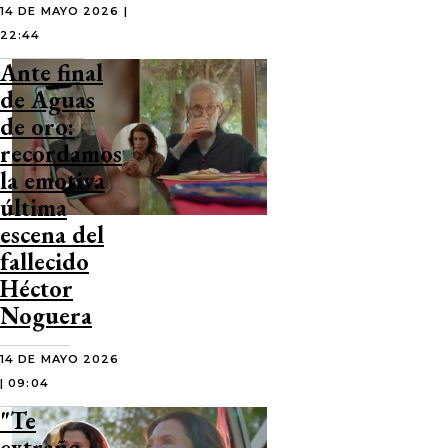
14 DE MAYO 2026 |
22:44
Ante final
de Aguas
de oro:
recordamos
la emotiva
última
escena del
fallecido
Héctor
Noguera
14 DE MAYO 2026
| 09:04
"Te
extraño,