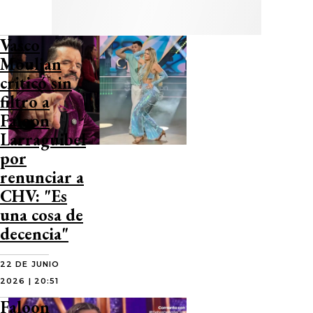
Vasco
Moulian
criticó sin
filtro a
Faloon
Larraguibel
por
renunciar a
CHV: "Es
una cosa de
decencia"
22 DE JUNIO
2026 | 20:51
Faloon