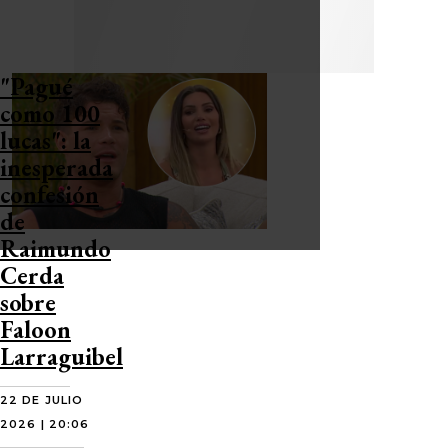
"Pagué
como 100
lucas": la
inesperada
confesión
de
Raimundo
Cerda
sobre
Faloon
Larraguibel
22 DE JULIO
2026 | 20:06