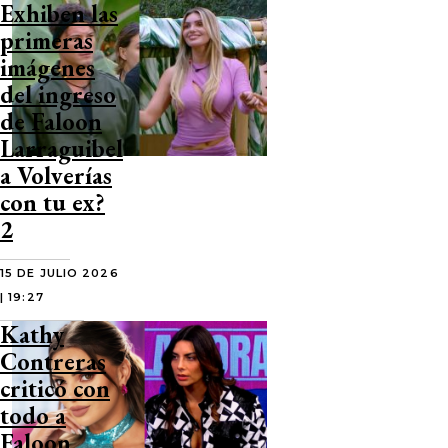
Exhiben las
primeras
imágenes
del ingreso
de Faloon
Larraguibel
a Volverías
con tu ex?
2
15 DE JULIO 2026
| 19:27
Kathy
Contreras
criticó con
todo a
Faloon