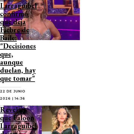
Larraguibel
confirmó
que deja
Fiebre de
Baile:
"Decisiones
que,
aunque
duelan, hay
que tomar"
22 DE JUNIO
2026 | 14:36
Revelan
que Faloon
Larraguibel
dejaría