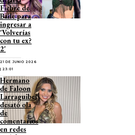
Fiebre de
Baile para
ingresar a
'Volverías
con tu ex?
2'
21 DE JUNIO 2026
| 23:01
Hermano
de Faloon
Larraguibel
desató ola
de
comentarios
en redes