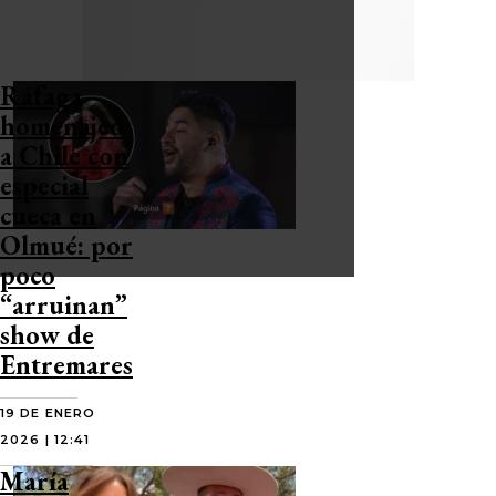
Ráfaga
homenajeó
a Chile con
especial
cueca en
Olmué: por
poco
“arruinan”
show de
Entremares
19 DE ENERO
2026 | 12:41
María