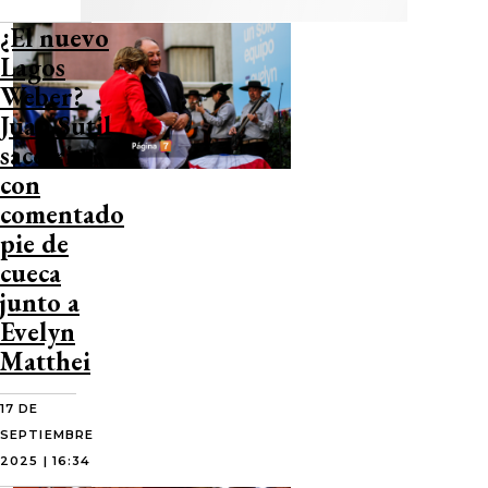
¿El nuevo
Lagos
Weber?
Juan Sutil
sacó risas
con
comentado
pie de
cueca
junto a
Evelyn
Matthei
17 DE
SEPTIEMBRE
2025 | 16:34