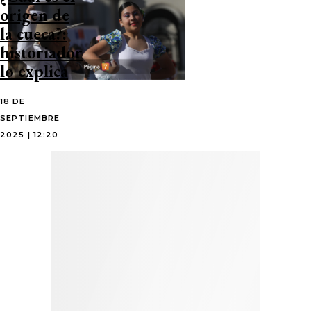
origen de
la cueca?:
historiador
lo explica
18 DE
SEPTIEMBRE
2025 | 12:20