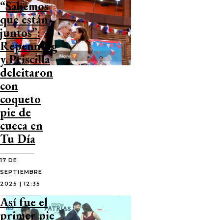
“Sabemos
que están
juntos”:
Repenning
y Priscilla
deleitaron
con
coqueto
pie de
cueca en
Tu Día
17 DE
SEPTIEMBRE
2025 | 12:35
Así fue el
primer pie