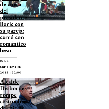
de cueca
del
presidente
Boric con
su pareja:
cerró con
romántico
beso
16 DE
SEPTIEMBRE
2025 | 22:00
Alcalde
Desbordes
rompe
costumbre
del pie de