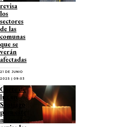
revisa
los
sectores
de las
comunas
que se
verán
afectadas
21 DE JUNIO
2025 | 09:03
Corte de
luz en
Santiago
para este
miércoles: