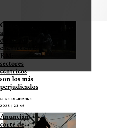
Corte de luz
afectó a más
de 57 mil
clientes en la
RM:
sectores
céntricos
son los más
perjudicados
15 DE DICIEMBRE
2025 | 23:46
Anuncian
corte de