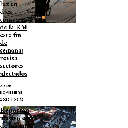
luz en
diez
comunas
de la RM
este fin
de
semana:
revisa
sectores
afectados
29 DE
NOVIEMBRE
2025 | 08:15
Reportan
masivo corte
de luz en la