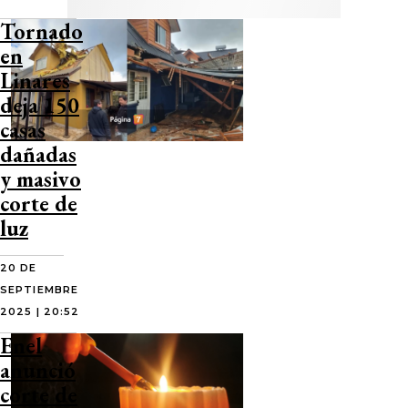
Tornado
en
Linares
deja 150
casas
dañadas
y masivo
corte de
luz
20 DE
SEPTIEMBRE
2025 | 20:52
Enel
anunció
corte de