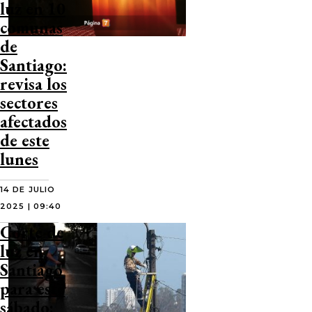
luz en 10
comunas
de
Santiago:
revisa los
sectores
afectados
de este
lunes
14 DE JULIO
2025 | 09:40
Corte de
luz en
Santiago
para este
sábado: