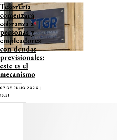
Tesorería
comenzará
cobranza a
personas y
empleadores
con deudas
previsionales:
este es el
mecanismo
07 DE JULIO 2026 |
15:51