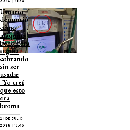
2026 | 21:30
Usuario
denunció
cómo
máquina
bencinera
seguía
cobrando
sin ser
usada:
"Yo creí
que esto
era
broma
21 DE JULIO
2026 | 13:45