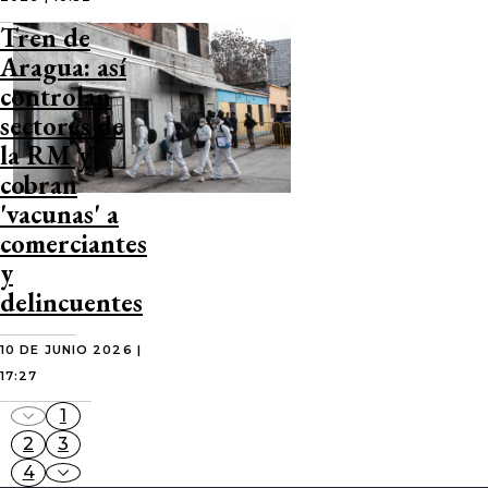
Tren de
Aragua: así
controlan
sectores de
la RM y
cobran
'vacunas' a
comerciantes
y
delincuentes
10 DE JUNIO 2026 |
17:27
1
2
3
4