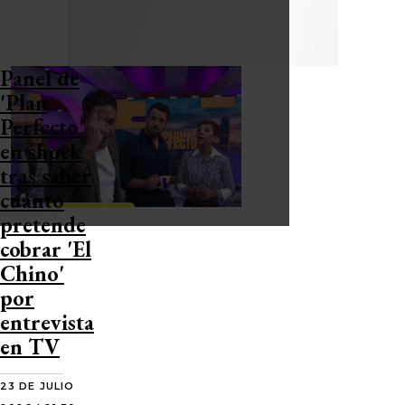
Panel de
'Plan
Perfecto'
en shock
tras saber
cuánto
pretende
cobrar 'El
Chino'
por
entrevista
en TV
23 DE JULIO