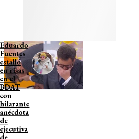
Eduardo
Fuentes
estalló
en risas
en el
BDAT
con
hilarante
anécdota
de
ejecutiva
de