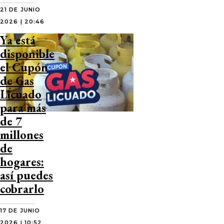
21 DE JUNIO
2026 | 20:46
Ya está
disponible
el Cupón
de Gas
Licuado
para más
de 7
millones
de
hogares:
así puedes
cobrarlo
17 DE JUNIO
2026 | 10:52