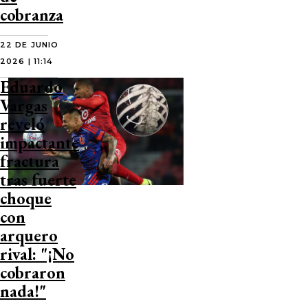
cobranza
22 DE JUNIO
2026 | 11:14
Eduardo
Vargas
reveló
impactante
fractura
tras fuerte
choque
con
arquero
rival: "¡No
cobraron
nada!"