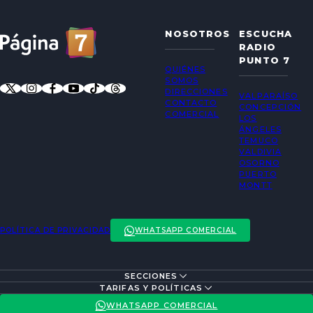
NOSOTROS
ESCUCHA
RADIO
PUNTO 7
QUIÉNES
SOMOS
DIRECCIONES
VALPARAÍSO
CONTACTO
CONCEPCIÓN
COMERCIAL
LOS
ÁNGELES
TEMUCO
VALDIVIA
OSORNO
PUERTO
MONTT
POLÍTICA DE PRIVACIDAD
WHATSAPP COMERCIAL
SECCIONES
ENTREVISTAS
TARIFAS Y POLÍTICAS
ACTUALIDAD
POLÍTICA DE PRIVACIDAD
WHATSAPP COMERCIAL
ENTRETENCIÓN