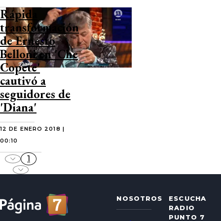
Rápida
transformación
de Ernesto
Belloni en 'Che
Copete'
cautivó a
seguidores de
'Diana'
12 DE ENERO 2018 |
00:10
1
NOSOTROS
ESCUCHA
RADIO
PUNTO 7