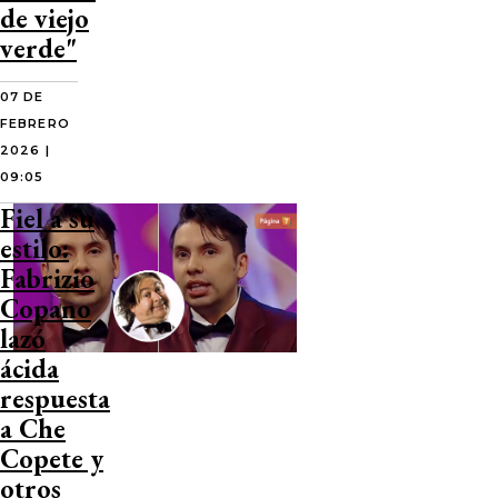
de viejo
verde"
07 DE
FEBRERO
2026 |
09:05
Fiel a su
estilo:
Fabrizio
Copano
lazó
ácida
respuesta
a Che
Copete y
otros