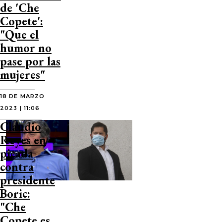
de 'Che
Copete':
"Que el
humor no
pase por las
mujeres"
18 DE MARZO
2023 | 11:06
Claudio
Reyes en
picada
contra
presidente
Boric:
"Che
Copete es