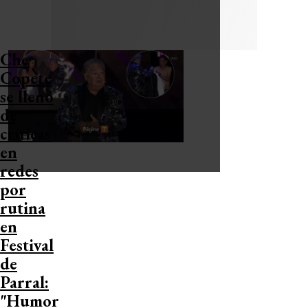
Che
Copete
se llenó
de
críticas
en
redes
por
rutina
en
Festival
de
Parral:
"Humor