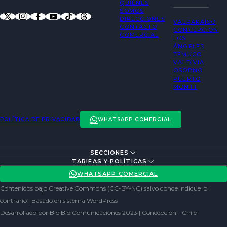
QUIÉNES
SOMOS
DIRECCIONES
VALPARAÍSO
CONTACTO
CONCEPCIÓN
COMERCIAL
LOS
ÁNGELES
TEMUCO
VALDIVIA
OSORNO
PUERTO
MONTT
POLÍTICA DE PRIVACIDAD
WHATSAPP COMERCIAL
SECCIONES
ENTREVISTAS
TARIFAS Y POLÍTICAS
ACTUALIDAD
POLÍTICA DE PRIVACIDAD
WHATSAPP COMERCIAL
ENTRETENCIÓN
REDES SOCIALES
Contenidos bajo Creative Commons (CC-BY-NC) salvo donde indique lo
SOCIEDAD
contrario | Basado en sistema WordPress
Desarrollado por Bío Bío Comunicaciones 2023 | Concepción - Chile