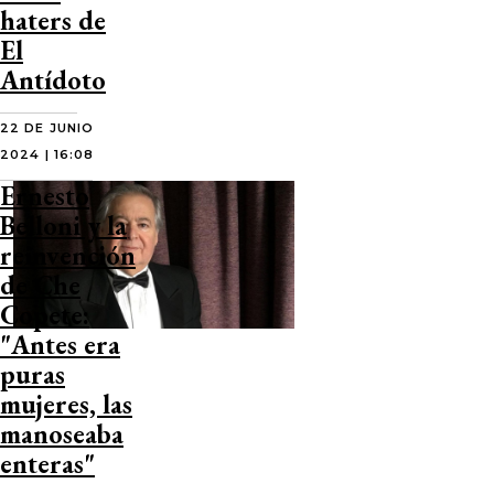
haters de
El
Antídoto
22 DE JUNIO
2024 | 16:08
Ernesto
Belloni y la
reinvención
de Che
Copete:
"Antes era
puras
mujeres, las
manoseaba
enteras"