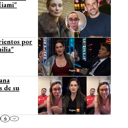
Miami"
rientos por
ilia"
iana
s de su
4