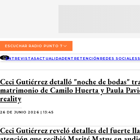
SECCIONES
ESCUCHA RADIO PUNTO 7
ENTREVISTAS
NOSOTROS
VALPARAÍSO
TARIFAS Y POLÍTICAS
QUIÉNES SOMOS
ACTUALIDAD
TARIFAS POLÍTICAS PÁGINA 7
ESCUCHAR RADIO PUNTO 7
CONCEPCIÓN
DIRECCIONES
ENTREVISTAS
ACTUALIDAD
ENTRETENCIÓN
REDES SOCIALES
ENTRETENCIÓN
TARIFAS POLÍTICAS RADIO PUNTO 7
LOS ÁNGELES
BUSCAR
CONTACTO COMERCIAL
REDES SOCIALES
TARIFAS POLÍTICAS RADIO EL CARBÓN
Ceci Gutiérrez detalló "noche de bodas" tr
TEMUCO
matrimonio de Camilo Huerta y Paula Pavic
SOCIEDAD
POLÍTICA DE PRIVACIDAD
VALDIVIA
reality
OSORNO
26 DE JUNIO 2026 | 13:45
PUERTO MONTT
Ceci Gutiérrez reveló detalles del fuerte l
atención que recibió Marité Matus en audi