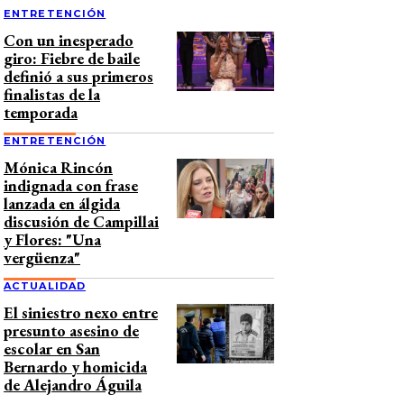
ENTRETENCIÓN
Con un inesperado
giro: Fiebre de baile
definió a sus primeros
finalistas de la
temporada
ENTRETENCIÓN
Mónica Rincón
indignada con frase
lanzada en álgida
discusión de Campillai
y Flores: "Una
vergüenza"
ACTUALIDAD
El siniestro nexo entre
presunto asesino de
escolar en San
Bernardo y homicida
de Alejandro Águila