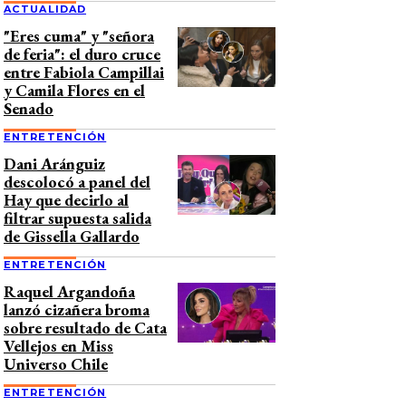
ACTUALIDAD
"Eres cuma" y "señora
de feria": el duro cruce
entre Fabiola Campillai
y Camila Flores en el
Senado
ENTRETENCIÓN
Dani Aránguiz
descolocó a panel del
Hay que decirlo al
filtrar supuesta salida
de Gissella Gallardo
ENTRETENCIÓN
Raquel Argandoña
lanzó cizañera broma
sobre resultado de Cata
Vellejos en Miss
Universo Chile
ENTRETENCIÓN