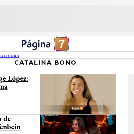
SOCIEDAD
CATALINA BONO
rge López:
ama
o de
fenbein