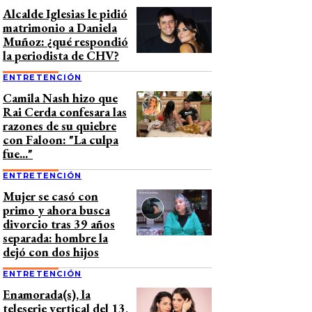
Alcalde Iglesias le pidió
matrimonio a Daniela
Muñoz: ¿qué respondió
la periodista de CHV?
ENTRETENCIÓN
Camila Nash hizo que
Rai Cerda confesara las
razones de su quiebre
con Faloon: "La culpa
fue..."
ENTRETENCIÓN
Mujer se casó con
primo y ahora busca
divorcio tras 39 años
separada: hombre la
dejó con dos hijos
ENTRETENCIÓN
Enamorada(s), la
teleserie vertical del 13,