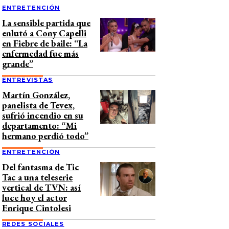
ENTRETENCIÓN
La sensible partida que
enlutó a Cony Capelli
en Fiebre de baile: “La
enfermedad fue más
grande”
ENTREVISTAS
Martín González,
panelista de Tevex,
sufrió incendio en su
departamento: “Mi
hermano perdió todo”
ENTRETENCIÓN
Del fantasma de Tic
Tac a una teleserie
vertical de TVN: así
luce hoy el actor
Enrique Cintolesi
REDES SOCIALES