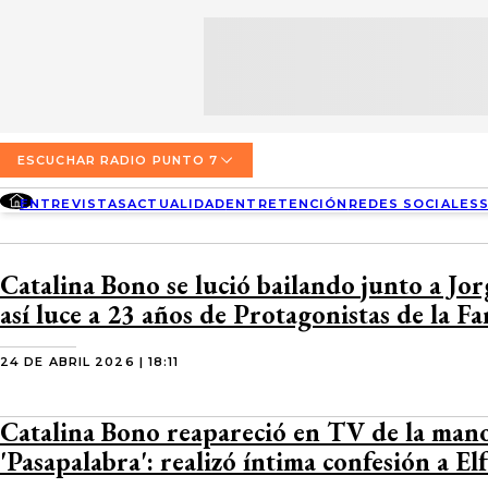
SECCIONES
ESCUCHA RADIO PUNTO 7
ENTREVISTAS
NOSOTROS
VALPARAÍSO
TARIFAS Y POLÍTICAS
QUIÉNES SOMOS
ACTUALIDAD
TARIFAS POLÍTICAS PÁGINA 7
ESCUCHAR RADIO PUNTO 7
CONCEPCIÓN
DIRECCIONES
ENTREVISTAS
ACTUALIDAD
ENTRETENCIÓN
REDES SOCIALES
ENTRETENCIÓN
TARIFAS POLÍTICAS RADIO PUNTO 7
LOS ÁNGELES
BUSCAR
CONTACTO COMERCIAL
REDES SOCIALES
TARIFAS POLÍTICAS RADIO EL CARBÓN
Catalina Bono se lució bailando junto a Jo
TEMUCO
así luce a 23 años de Protagonistas de la F
SOCIEDAD
POLÍTICA DE PRIVACIDAD
VALDIVIA
24 DE ABRIL 2026 | 18:11
OSORNO
Catalina Bono reapareció en TV de la man
PUERTO MONTT
'Pasapalabra': realizó íntima confesión a El