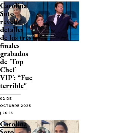
Carolina
Soto
reveló
detalles
de los tres
finales
grabados
de 'Top
Chef
VIP': “Fue
terrible"
02 DE
OCTUBRE 2025
| 20:15
Carolina
Soto