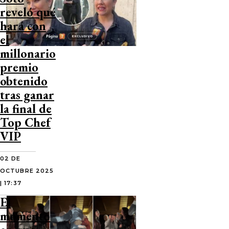
reveló qué
hará con
el
millonario
premio
obtenido
tras ganar
la final de
Top Chef
VIP
02 DE
OCTUBRE 2025
| 17:37
El
momento