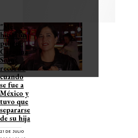
"Me
hicieron
pebre":
Carolina
Soto
recordó
cuando
se fue a
México y
tuvo que
separarse
de su hija
21 DE JULIO