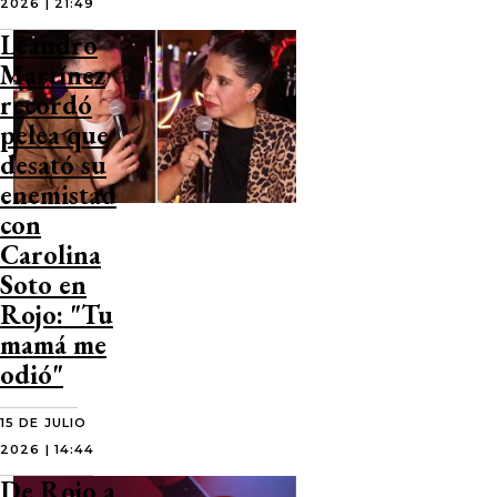
2026 | 21:49
Leandro
Martínez
recordó
pelea que
desató su
enemistad
con
Carolina
Soto en
Rojo: "Tu
mamá me
odió"
15 DE JULIO
2026 | 14:44
De Rojo a