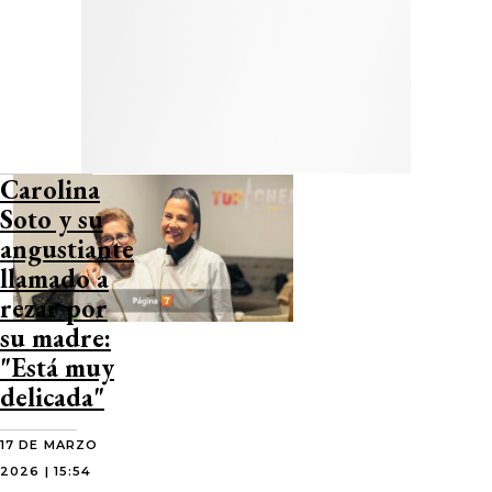
Carolina
Soto y su
angustiante
llamado a
rezar por
su madre:
"Está muy
delicada"
17 DE MARZO
2026 | 15:54