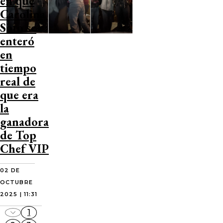
en que
Carolina
Soto se
enteró
en
tiempo
real de
que era
la
ganadora
de Top
Chef VIP
02 DE
OCTUBRE
2025 | 11:31
1