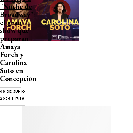
"Noche de
Broadway":
el gran
show que
preparan
Amaya
Forch y
Carolina
Soto en
Concepción
08 DE JUNIO
2026 | 17:39