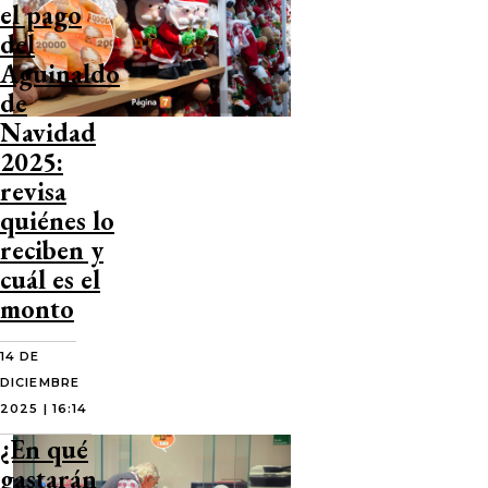
el pago
del
Aguinaldo
de
Navidad
2025:
revisa
quiénes lo
reciben y
cuál es el
monto
14 DE
DICIEMBRE
2025 | 16:14
¿En qué
gastarán