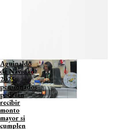
Aguinaldo
de Navidad
2025:
pensionados
podrían
recibir
monto
mayor si
cumplen