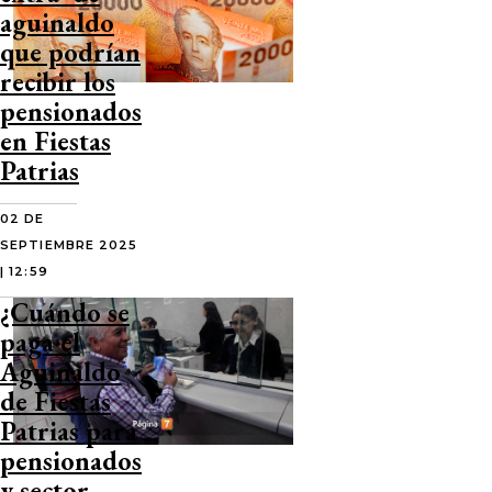
aguinaldo
que podrían
recibir los
pensionados
en Fiestas
Patrias
02 DE
SEPTIEMBRE 2025
| 12:59
¿Cuándo se
paga el
Aguinaldo
de Fiestas
Patrias para
pensionados
y sector