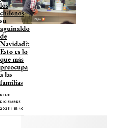
los
chilenos
su
aguinaldo
de
Navidad?:
Esto es lo
que más
preocupa
a las
familias
01 DE
DICIEMBRE
2025 | 15:40