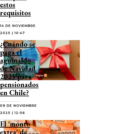
estos
requisitos
14 DE NOVIEMBRE
2025 | 10:47
¿Cuándo se
paga el
aguinaldo
de Navidad
2025 para
pensionados
en Chile?
09 DE NOVIEMBRE
2025 | 12:06
El 'monto
extra' de