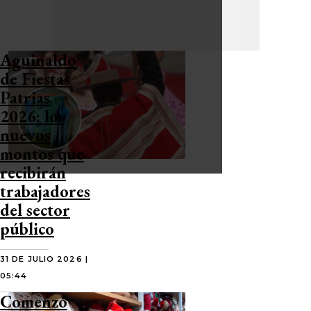
Aguinaldo
de Fiestas
Patrias
2026: los
nuevos
montos que
recibirán
trabajadores
del sector
público
31 DE JULIO 2026 |
05:44
Comenzó