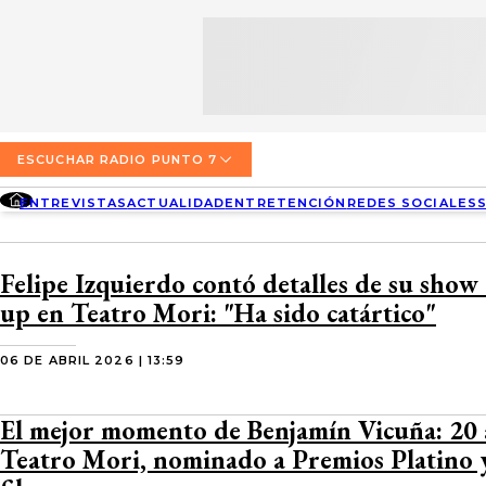
SECCIONES
ESCUCHA RADIO PUNTO 7
ENTREVISTAS
NOSOTROS
VALPARAÍSO
TARIFAS Y POLÍTICAS
QUIÉNES SOMOS
ACTUALIDAD
TARIFAS POLÍTICAS PÁGINA 7
ESCUCHAR RADIO PUNTO 7
CONCEPCIÓN
DIRECCIONES
ENTREVISTAS
ACTUALIDAD
ENTRETENCIÓN
REDES SOCIALES
ENTRETENCIÓN
TARIFAS POLÍTICAS RADIO PUNTO 7
LOS ÁNGELES
BUSCAR
CONTACTO COMERCIAL
REDES SOCIALES
TARIFAS POLÍTICAS RADIO EL CARBÓN
Felipe Izquierdo contó detalles de su show
TEMUCO
up en Teatro Mori: "Ha sido catártico"
SOCIEDAD
POLÍTICA DE PRIVACIDAD
VALDIVIA
06 DE ABRIL 2026 | 13:59
OSORNO
El mejor momento de Benjamín Vicuña: 20 
PUERTO MONTT
Teatro Mori, nominado a Premios Platino 