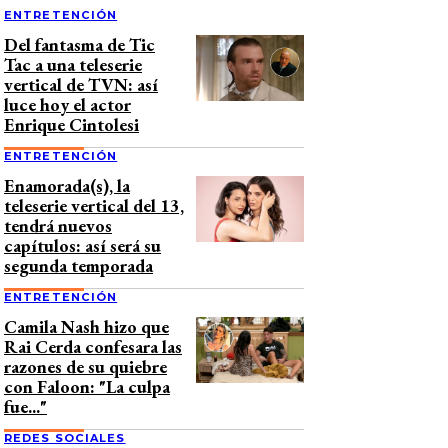
ENTRETENCIÓN
Del fantasma de Tic
Tac a una teleserie
vertical de TVN: así
luce hoy el actor
Enrique Cintolesi
ENTRETENCIÓN
Enamorada(s), la
teleserie vertical del 13,
tendrá nuevos
capítulos: así será su
segunda temporada
ENTRETENCIÓN
Camila Nash hizo que
Rai Cerda confesara las
razones de su quiebre
con Faloon: "La culpa
fue..."
REDES SOCIALES