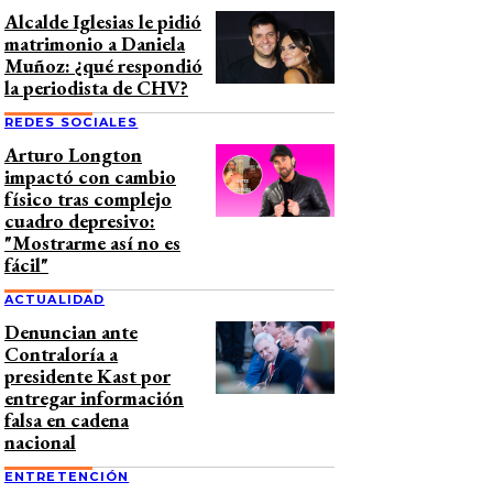
Alcalde Iglesias le pidió
matrimonio a Daniela
Muñoz: ¿qué respondió
la periodista de CHV?
REDES SOCIALES
Arturo Longton
impactó con cambio
físico tras complejo
cuadro depresivo:
"Mostrarme así no es
fácil"
ACTUALIDAD
Denuncian ante
Contraloría a
presidente Kast por
entregar información
falsa en cadena
nacional
ENTRETENCIÓN