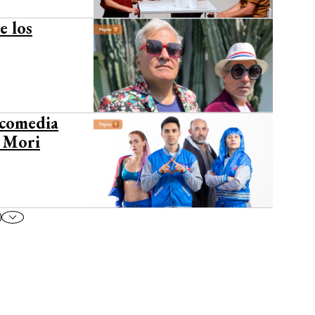
e los
 comedia
o Mori