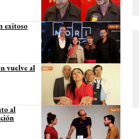
n exitoso
n vuelve al
to al
ación