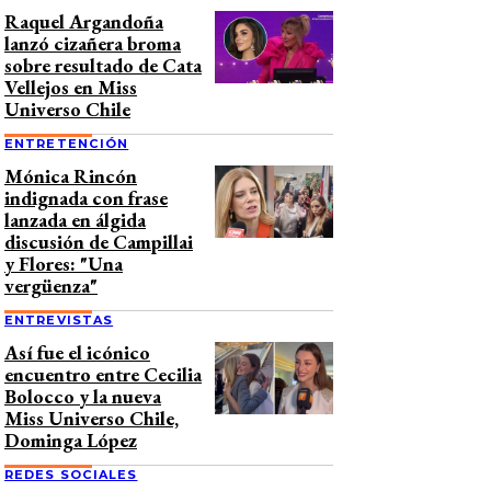
Raquel Argandoña
lanzó cizañera broma
sobre resultado de Cata
Vellejos en Miss
Universo Chile
ENTRETENCIÓN
Mónica Rincón
indignada con frase
lanzada en álgida
discusión de Campillai
y Flores: "Una
vergüenza"
ENTREVISTAS
Así fue el icónico
encuentro entre Cecilia
Bolocco y la nueva
Miss Universo Chile,
Dominga López
REDES SOCIALES