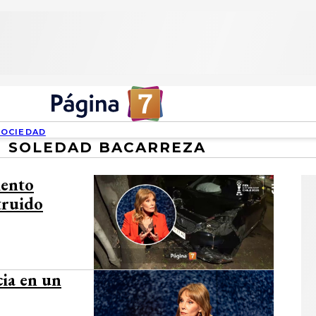
SOCIEDAD
SOLEDAD BACARREZA
lento
truido
cia en un