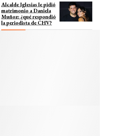
Alcalde Iglesias le pidió
matrimonio a Daniela
Muñoz: ¿qué respondió
la periodista de CHV?