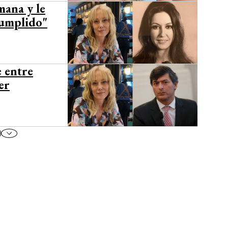
mana y le
cumplido"
e entre
er