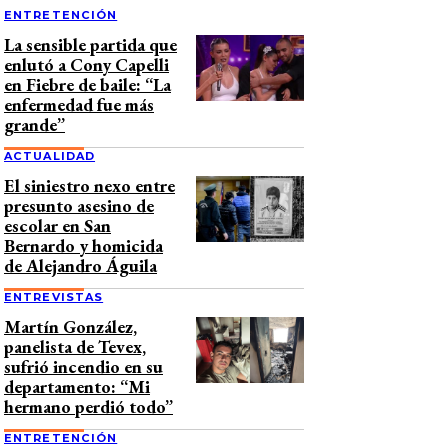
ENTRETENCIÓN
La sensible partida que
enlutó a Cony Capelli
en Fiebre de baile: “La
enfermedad fue más
grande”
ACTUALIDAD
El siniestro nexo entre
presunto asesino de
escolar en San
Bernardo y homicida
de Alejandro Águila
ENTREVISTAS
Martín González,
panelista de Tevex,
sufrió incendio en su
departamento: “Mi
hermano perdió todo”
ENTRETENCIÓN