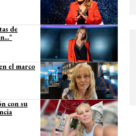
tas de
..."
en el marco
ón con su
ncia