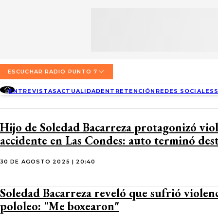
SECCIONES
ESCUCHA RADIO PUNTO 7
ENTREVISTAS
NOSOTROS
VALPARAÍSO
TARIFAS Y POLÍTICAS
QUIÉNES SOMOS
ACTUALIDAD
TARIFAS POLÍTICAS PÁGINA 7
ESCUCHAR RADIO PUNTO 7
CONCEPCIÓN
DIRECCIONES
ENTREVISTAS
ACTUALIDAD
ENTRETENCIÓN
REDES SOCIALES
ENTRETENCIÓN
TARIFAS POLÍTICAS RADIO PUNTO 7
LOS ÁNGELES
BUSCAR
CONTACTO COMERCIAL
REDES SOCIALES
TARIFAS POLÍTICAS RADIO EL CARBÓN
Hijo de Soledad Bacarreza protagonizó vio
TEMUCO
accidente en Las Condes: auto terminó des
SOCIEDAD
POLÍTICA DE PRIVACIDAD
VALDIVIA
30 DE AGOSTO 2025 | 20:40
OSORNO
Soledad Bacarreza reveló que sufrió violen
PUERTO MONTT
pololeo: "Me boxearon"