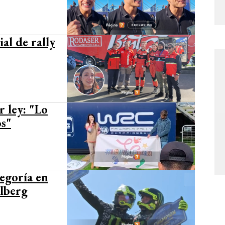
al de rally
r ley: "Lo
os"
egoría en
olberg