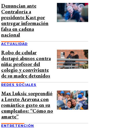
Denuncian ante
Contraloría a
presidente Kast por
entregar información
falsa en cadena
nacional
ACTUALIDAD
Robo de celular
destapó abusos contra
niña: profesor del
colegio y conviviente
de su madre detenidos
REDES SOCIALES
Max Luksic sorprendió
a Loreto Aravena con
romántico gesto en su
cumpleaños: “Cómo no
amarte”
ENTRETENCIÓN