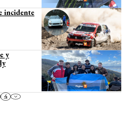
e incidente
e y
ly
4