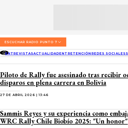
SECCIONES
ESCUCHA RADIO PUNTO 7
ENTREVISTAS
NOSOTROS
VALPARAÍSO
TARIFAS Y POLÍTICAS
QUIÉNES SOMOS
ACTUALIDAD
TARIFAS POLÍTICAS PÁGINA 7
ESCUCHAR RADIO PUNTO 7
CONCEPCIÓN
DIRECCIONES
ENTREVISTAS
ACTUALIDAD
ENTRETENCIÓN
REDES SOCIALES
ENTRETENCIÓN
TARIFAS POLÍTICAS RADIO PUNTO 7
LOS ÁNGELES
BUSCAR
CONTACTO COMERCIAL
REDES SOCIALES
TARIFAS POLÍTICAS RADIO EL CARBÓN
Piloto de Rally fue asesinado tras recibir 
TEMUCO
disparos en plena carrera en Bolivia
SOCIEDAD
POLÍTICA DE PRIVACIDAD
VALDIVIA
27 DE ABRIL 2026 | 13:46
OSORNO
Sammis Reyes y su experiencia como embaj
PUERTO MONTT
WRC Rally Chile Biobío 2025: "Un honor"