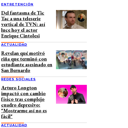
ENTRETENCIÓN
Del fantasma de Tic
Tac a una teleserie
vertical de TVN: así
luce hoy el actor
Enrique Cintolesi
ACTUALIDAD
Revelan qué motivó
riña que terminó con
estudiante asesinado en
San Bernardo
REDES SOCIALES
Arturo Longton
impactó con cambio
físico tras complejo
cuadro depresivo:
"Mostrarme así no es
fácil"
ACTUALIDAD