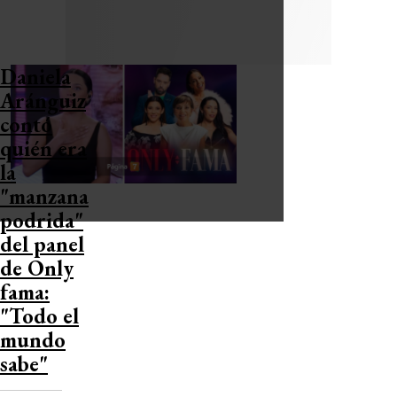
Daniela
Aránguiz
contó
quién era
la
"manzana
podrida"
del panel
de Only
fama:
"Todo el
mundo
sabe"