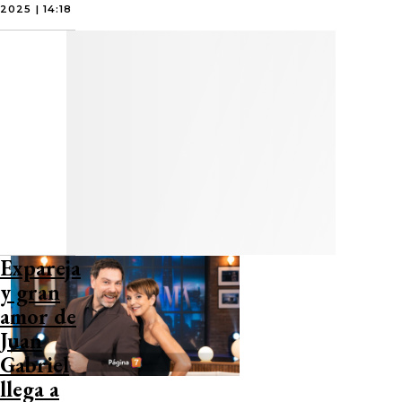
2025 | 14:18
Expareja
y gran
amor de
Juan
Gabriel
llega a