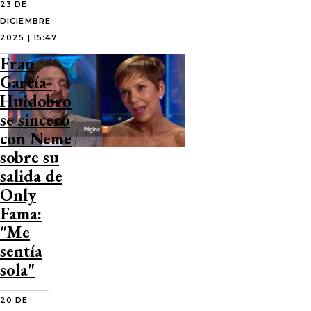
23 DE
DICIEMBRE
2025 | 15:47
Fran
García-
Huidobro
se sinceró
con Neme
sobre su
salida de
Only
Fama:
"Me
sentía
sola"
20 DE