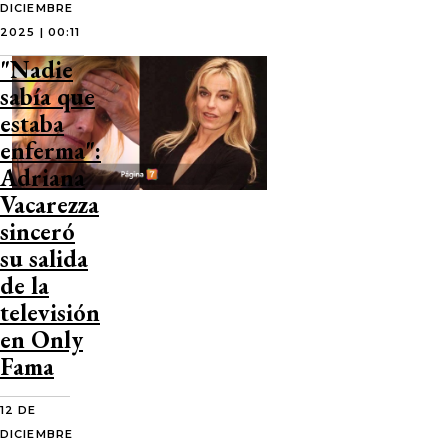
DICIEMBRE
2025 | 00:11
"Nadie
sabía que
estaba
enferma":
Adriana
Vacarezza
sinceró
su salida
de la
televisión
en Only
Fama
12 DE
DICIEMBRE