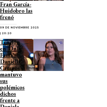
Fran García-
Huidobro las
frenó
09 DE NOVIEMBRE 2025
| 20:20
Tensión
en 'Only
Fama':
Daniella
Campos
mantuvo
sus
polémicos
dichos
frente a
Daniela