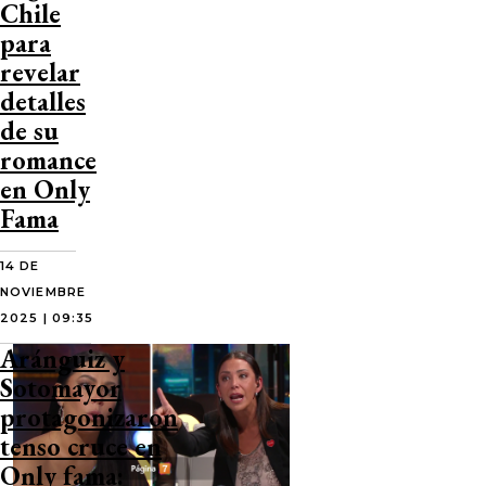
Chile
para
revelar
detalles
de su
romance
en Only
Fama
14 DE
NOVIEMBRE
2025 | 09:35
Aránguiz y
Sotomayor
protagonizaron
tenso cruce en
Only fama: