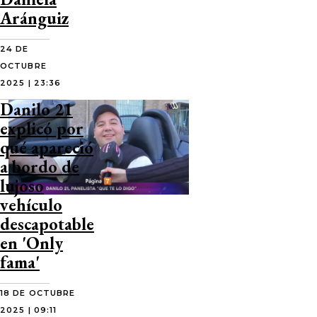
Aránguiz
24 DE
OCTUBRE
2025 | 23:36
Danilo 21
explicó por
qué apareció
a bordo de
lujoso
vehículo
descapotable
en 'Only
fama'
18 DE OCTUBRE
2025 | 09:11