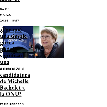
04 DE
MARZO
2026 | 16:17
¿Por qué
una simple
gorra
podría
significar
una
amenaza a
candidatura
de Michelle
Bachelet a
la ONU?
17 DE FEBRERO