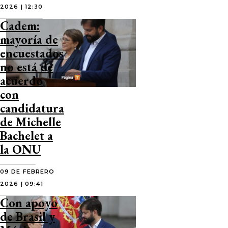
2026 | 12:30
Cadem:
mayoría de
encuestados
no está de
acuerdo
con
candidatura
de Michelle
Bachelet a
la ONU
09 DE FEBRERO
2026 | 09:41
Con apoyo
de Brasil y