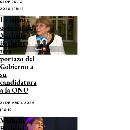
01 DE JULIO
2026 | 18:41
La tajante
opinión de
Michelle
Bachelet
tras
portazo del
Gobierno a
su
candidatura
a la ONU
21 DE ABRIL 2026
| 16:19
Michelle
Bachelet