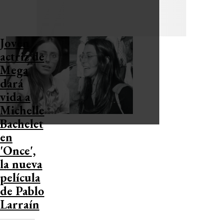
Joven
actriz de
Mega
dará
vida a
Michelle
Bachelet
en
'Once',
la nueva
película
de Pablo
Larraín