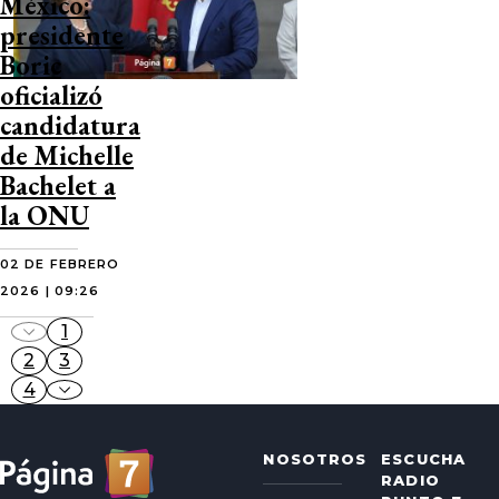
México:
presidente
Boric
oficializó
candidatura
de Michelle
Bachelet a
la ONU
02 DE FEBRERO
2026 | 09:26
1
2
3
4
NOSOTROS
ESCUCHA
RADIO