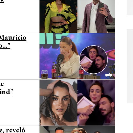
 Mauricio
do…"
de
mind"
z, reveló