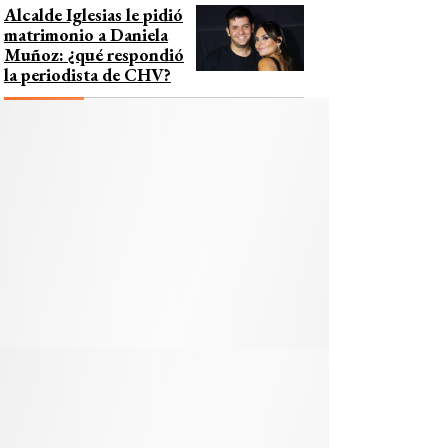
Alcalde Iglesias le pidió
matrimonio a Daniela
Muñoz: ¿qué respondió
la periodista de CHV?