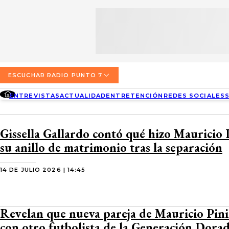
SECCIONES
ESCUCHA RADIO PUNTO 7
ENTREVISTAS
NOSOTROS
VALPARAÍSO
TARIFAS Y POLÍTICAS
QUIÉNES SOMOS
ACTUALIDAD
TARIFAS POLÍTICAS PÁGINA 7
ESCUCHAR RADIO PUNTO 7
CONCEPCIÓN
DIRECCIONES
ENTREVISTAS
ACTUALIDAD
ENTRETENCIÓN
REDES SOCIALES
ENTRETENCIÓN
TARIFAS POLÍTICAS RADIO PUNTO 7
LOS ÁNGELES
BUSCAR
CONTACTO COMERCIAL
REDES SOCIALES
TARIFAS POLÍTICAS RADIO EL CARBÓN
Gissella Gallardo contó qué hizo Mauricio P
TEMUCO
su anillo de matrimonio tras la separación
SOCIEDAD
POLÍTICA DE PRIVACIDAD
VALDIVIA
14 DE JULIO 2026 | 14:45
OSORNO
PUERTO MONTT
Revelan que nueva pareja de Mauricio Pini
con otro futbolista de la Generación Dora