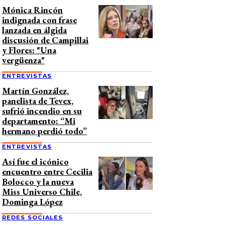
Mónica Rincón
indignada con frase
lanzada en álgida
discusión de Campillai
y Flores: "Una
vergüenza"
ENTREVISTAS
Martín González,
panelista de Tevex,
sufrió incendio en su
departamento: “Mi
hermano perdió todo”
ENTREVISTAS
Así fue el icónico
encuentro entre Cecilia
Bolocco y la nueva
Miss Universo Chile,
Dominga López
REDES SOCIALES