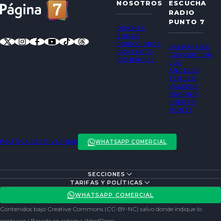
NOSOTROS
ESCUCHA
RADIO
PUNTO 7
QUIÉNES
SOMOS
DIRECCIONES
VALPARAÍSO
CONTACTO
CONCEPCIÓN
COMERCIAL
LOS
ÁNGELES
TEMUCO
VALDIVIA
OSORNO
PUERTO
MONTT
POLÍTICA DE PRIVACIDAD
WHATSAPP COMERCIAL
SECCIONES
ENTREVISTAS
TARIFAS Y POLÍTICAS
ACTUALIDAD
POLÍTICA DE PRIVACIDAD
WHATSAPP COMERCIAL
ENTRETENCIÓN
REDES SOCIALES
Contenidos bajo Creative Commons (CC-BY-NC) salvo donde indique lo
SOCIEDAD
contrario | Basado en sistema WordPress