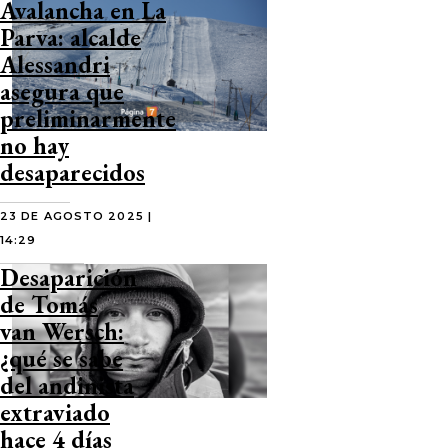
Avalancha en La
Parva: alcalde
Alessandri
asegura que
preliminarmente
no hay
desaparecidos
23 DE AGOSTO 2025 |
14:29
Desaparición
de Tomás
van Wersch:
¿qué se sabe
del andinista
extraviado
hace 4 días