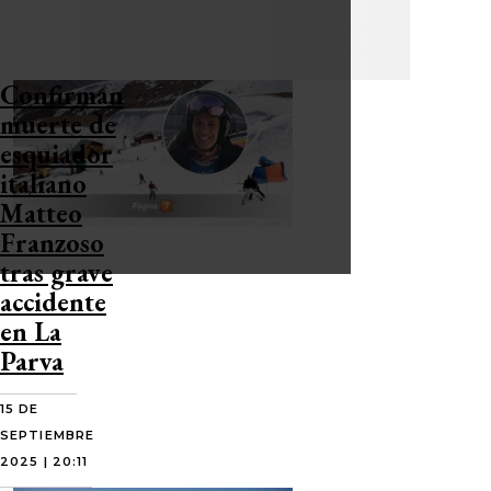
Confirman
muerte de
esquiador
italiano
Matteo
Franzoso
tras grave
accidente
en La
Parva
15 DE
SEPTIEMBRE
2025 | 20:11