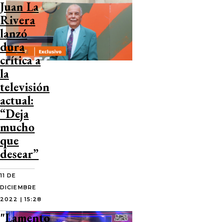
Juan La
Rivera
lanzó
dura
crítica a
la
televisión
actual:
“Deja
mucho
que
desear”
11 DE
DICIEMBRE
2022 | 15:28
"Lamento