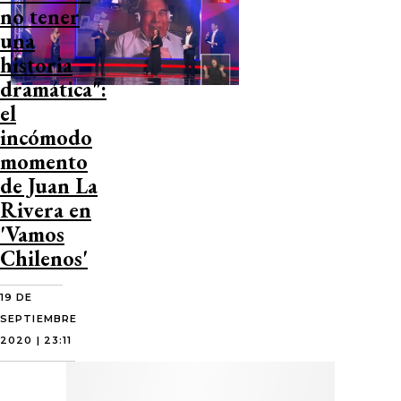
no tener
una
historia
dramática":
el
incómodo
momento
de Juan La
Rivera en
'Vamos
Chilenos'
19 DE
SEPTIEMBRE
2020 | 23:11