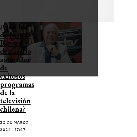
¿Qué fue
de Juan la
Rivera,
destacado
animador
de
exitosos
programas
de la
televisión
chilena?
22 DE MARZO
2024 | 17:47