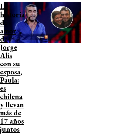
La
historia
de
amor
de
Jorge
Alís
con su
esposa,
Paula:
es
chilena
y llevan
más de
17 años
juntos