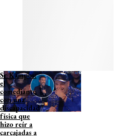
Sr Kampos:
el
comediante
con una
discapacidad
física que
hizo reír a
carcajadas a