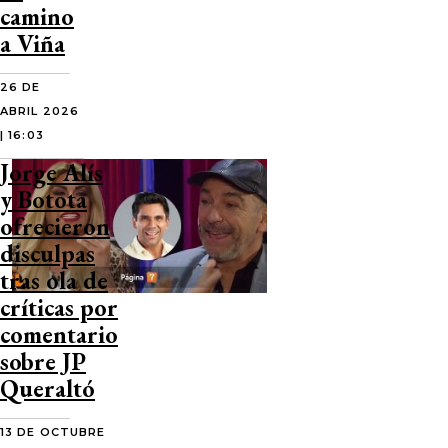
camino
a Viña
26 DE
ABRIL 2026
| 16:03
Jorge Alís
y Botota
ofrecieron
disculpas
tras ola de
críticas por
comentario
sobre JP
Queraltó
13 DE OCTUBRE