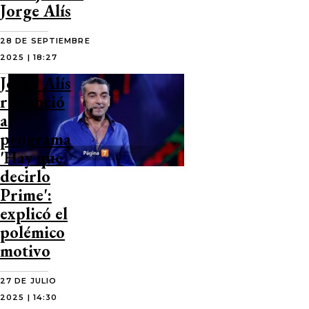
Jorge Alís
28 DE SEPTIEMBRE
2025 | 18:27
Jorge Alís
renunció
al
programa
'Hay que
decirlo
Prime':
explicó el
polémico
motivo
27 DE JULIO
2025 | 14:30