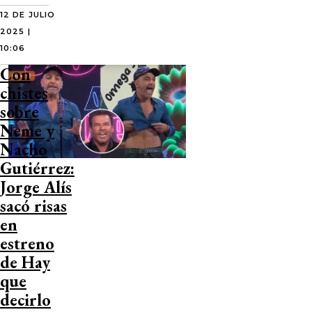
12 DE JULIO
2025 |
10:06
Con
chistes
sobre
Neme y
Nacho
Gutiérrez:
Jorge Alís
sacó risas
en
estreno
de Hay
que
decirlo