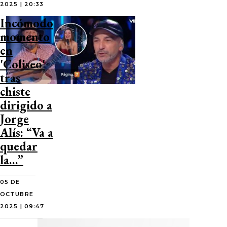
2025 | 20:33
Incómodo
momento
en
'Coliseo'
tras
chiste
dirigido a
Jorge
Alís: “Va a
quedar
la…”
05 DE
OCTUBRE
2025 | 09:47