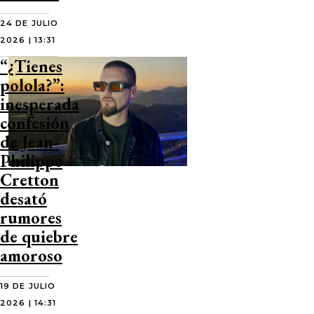
24 DE JULIO
2026 | 13:31
“¿Tienes
polola?”:
inesperada
confesión
de Jean-
Philippe
Cretton
desató
rumores
de quiebre
amoroso
19 DE JULIO
2026 | 14:31