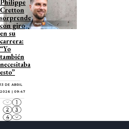
Philippe
Cretton
sorprende
con giro
en su
carrera:
“Yo
también
necesitaba
esto”
13 DE ABRIL
2026 | 09:47
1
2
3
4