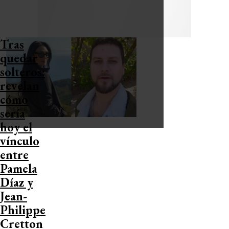
Tras
quedar
solteros:
revelan
cómo
sería
hoy el
vínculo
entre
Pamela
Díaz y
Jean-
Philippe
Cretton