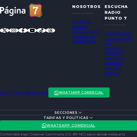
NOSOTROS
ESCUCHA
RADIO
PUNTO 7
QUIÉNES
SOMOS
DIRECCIONES
VALPARAÍSO
CONTACTO
CONCEPCIÓN
COMERCIAL
LOS
ÁNGELES
TEMUCO
VALDIVIA
OSORNO
PUERTO
MONTT
POLÍTICA DE PRIVACIDAD
WHATSAPP COMERCIAL
SECCIONES
ENTREVISTAS
TARIFAS Y POLÍTICAS
ACTUALIDAD
POLÍTICA DE PRIVACIDAD
WHATSAPP COMERCIAL
ENTRETENCIÓN
REDES SOCIALES
Contenidos bajo Creative Commons (CC-BY-NC) salvo donde indique lo
SOCIEDAD