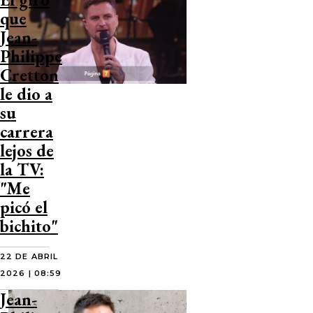
que
Jean-
Philippe
Cretton
le dio a
su
carrera
lejos de
la TV:
"Me
picó el
bichito"
22 DE ABRIL
2026 | 08:59
Jean-