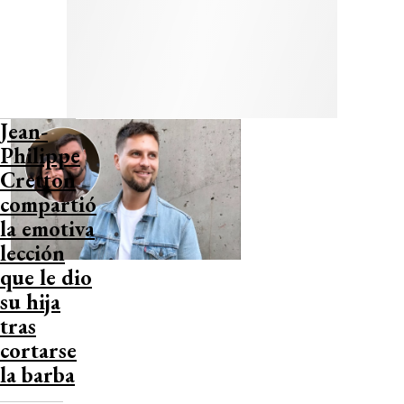
Jean-
Philippe
Cretton
compartió
la emotiva
lección
que le dio
su hija
tras
cortarse
la barba