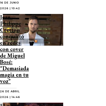
16 DE JUNIO
2026 | 10:42
Jean-
Philippe
Cretton
conquistó
en redes
con cover
de Miguel
Bosé:
"Demasiada
magia en tu
voz"
26 DE ABRIL
2026 | 14:46
El giro