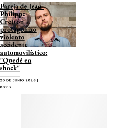
Pareja de Jean-
Philippe
Cretton
protagonizó
violento
accidente
automovilístico:
"Quedé en
shock"
20 DE JUNIO 2026 |
00:03