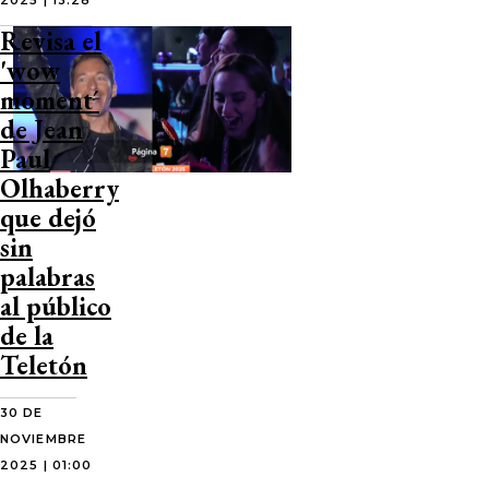
2025 | 13:28
Revisa el
'wow
moment´
de Jean
Paul
Olhaberry
que dejó
sin
palabras
al público
de la
Teletón
30 DE
NOVIEMBRE
2025 | 01:00