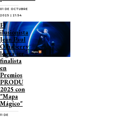
01 DE OCTUBRE
2025 | 21:54
El
ilusionista
Jean Paul
Olhaberry
logra ser
finalista
en
Premios
PRODU
2025 con
"Mapa
Mágico"
11 DE