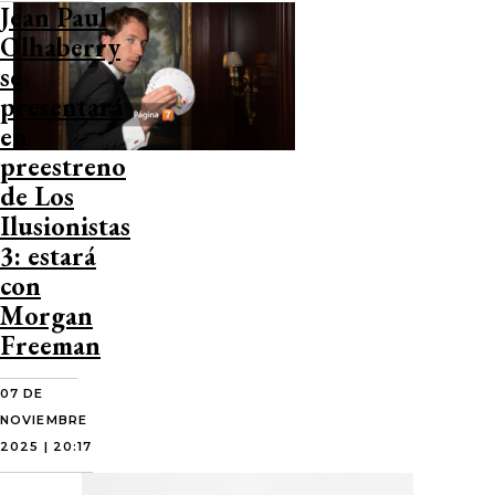
Jean Paul
Olhaberry
se
presentará
en
preestreno
de Los
Ilusionistas
3: estará
con
Morgan
Freeman
07 DE
NOVIEMBRE
2025 | 20:17