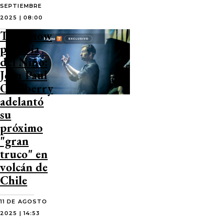
SEPTIEMBRE
2025 | 08:00
Tras show
por Día
del Niño:
Jean Paul
Olhaberry
adelantó
su
próximo
"gran
truco" en
volcán de
Chile
11 DE AGOSTO
2025 | 14:53