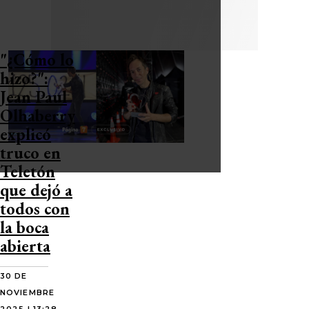
"¿Cómo lo
hizo?":
Jean Paul
Olhaberry
explicó
truco en
Teletón
que dejó a
todos con
la boca
abierta
30 DE
NOVIEMBRE