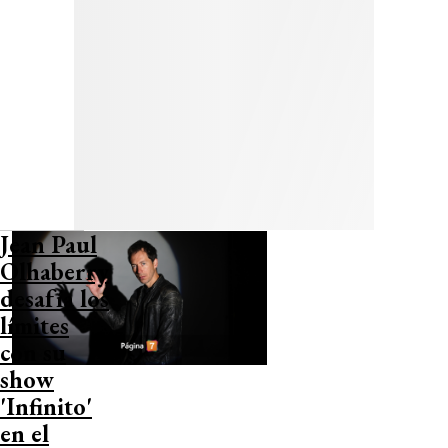
Jean Paul
Olhaberry
desafía los
límites
con su
show
'Infinito'
en el