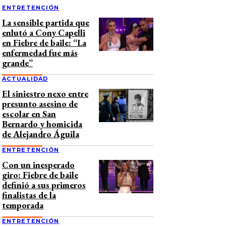
ENTRETENCIÓN
La sensible partida que
enlutó a Cony Capelli
en Fiebre de baile: “La
enfermedad fue más
grande”
ACTUALIDAD
El siniestro nexo entre
presunto asesino de
escolar en San
Bernardo y homicida
de Alejandro Águila
ENTRETENCIÓN
Con un inesperado
giro: Fiebre de baile
definió a sus primeros
finalistas de la
temporada
ENTRETENCIÓN