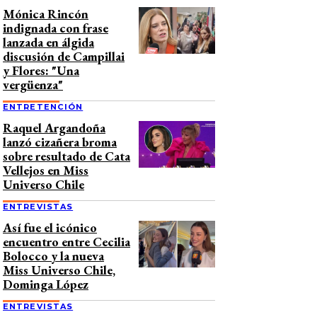
Mónica Rincón
indignada con frase
lanzada en álgida
discusión de Campillai
y Flores: "Una
vergüenza"
ENTRETENCIÓN
Raquel Argandoña
lanzó cizañera broma
sobre resultado de Cata
Vellejos en Miss
Universo Chile
ENTREVISTAS
Así fue el icónico
encuentro entre Cecilia
Bolocco y la nueva
Miss Universo Chile,
Dominga López
ENTREVISTAS