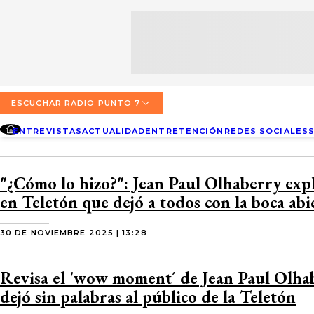
SECCIONES
ESCUCHA RADIO PUNTO 7
ENTREVISTAS
NOSOTROS
VALPARAÍSO
TARIFAS Y POLÍTICAS
QUIÉNES SOMOS
ACTUALIDAD
TARIFAS POLÍTICAS PÁGINA 7
ESCUCHAR RADIO PUNTO 7
CONCEPCIÓN
DIRECCIONES
ENTREVISTAS
ACTUALIDAD
ENTRETENCIÓN
REDES SOCIALES
ENTRETENCIÓN
TARIFAS POLÍTICAS RADIO PUNTO 7
LOS ÁNGELES
BUSCAR
CONTACTO COMERCIAL
REDES SOCIALES
TARIFAS POLÍTICAS RADIO EL CARBÓN
"¿Cómo lo hizo?": Jean Paul Olhaberry expl
TEMUCO
en Teletón que dejó a todos con la boca abi
SOCIEDAD
POLÍTICA DE PRIVACIDAD
VALDIVIA
30 DE NOVIEMBRE 2025 | 13:28
OSORNO
Revisa el 'wow moment´ de Jean Paul Olha
PUERTO MONTT
dejó sin palabras al público de la Teletón