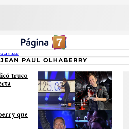
SOCIEDAD
JEAN PAUL OLHABERRY
icó truco
erta
berry que