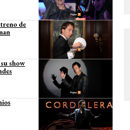
streno de
eman
n su show
ndes
mios