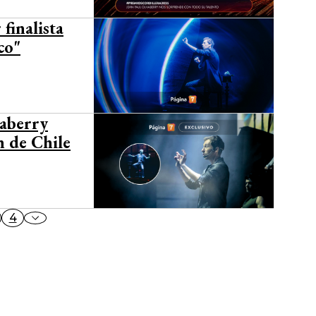
 finalista
co"
haberry
n de Chile
4