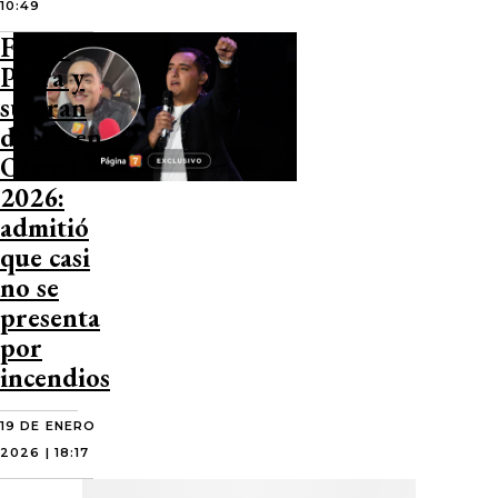
10:49
Felipe
Parra y
su gran
debut en
Olmué
2026:
admitió
que casi
no se
presenta
por
incendios
19 DE ENERO
2026 | 18:17