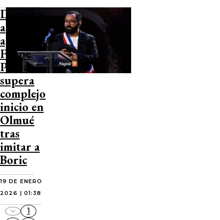
De pifias
a
aplausos:
Felipe
Parra
supera
complejo
inicio en
Olmué
tras
imitar a
Boric
19 DE ENERO
2026 | 01:38
1