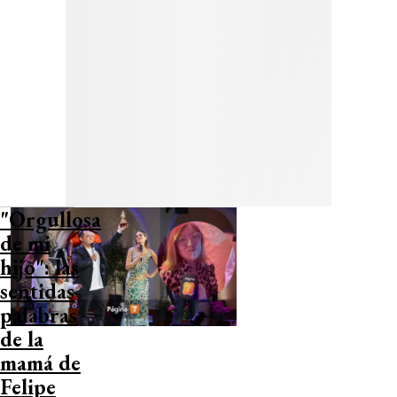
"Orgullosa
de mi
hijo": las
sentidas
palabras
de la
mamá de
Felipe