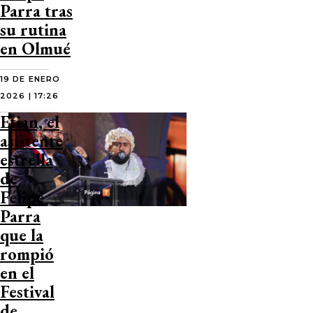
Parra tras
su rutina
en Olmué
19 DE ENERO
2026 | 17:26
Etian, el
asistente
estrella
de
Felipe
Parra
que la
rompió
en el
Festival
de