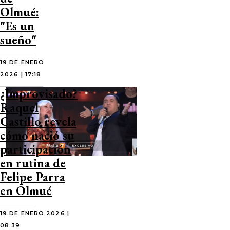
Olmué:
"Es un
sueño"
19 DE ENERO
2026 | 17:18
¿Improvisado?
Raquel
Castillo revela
cómo nació su
participación
en rutina de
Felipe Parra
en Olmué
19 DE ENERO 2026 |
08:39