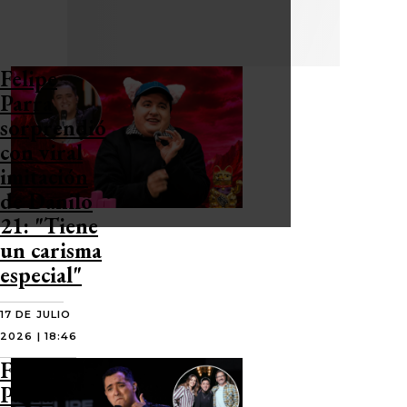
Felipe
Parra
sorprendió
con viral
imitación
de Danilo
21: "Tiene
un carisma
especial"
17 DE JULIO
2026 | 18:46
Felipe
Parra