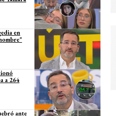
gedia en
 nombre"
tionó
ba a 264
uebró ante