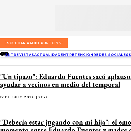
SECCIONES
ESCUCHA RADIO PUNTO 7
ENTREVISTAS
NOSOTROS
VALPARAÍSO
TARIFAS Y POLÍTICAS
QUIÉNES SOMOS
ACTUALIDAD
TARIFAS POLÍTICAS PÁGINA 7
ESCUCHAR RADIO PUNTO 7
CONCEPCIÓN
DIRECCIONES
ENTREVISTAS
ACTUALIDAD
ENTRETENCIÓN
REDES SOCIALES
ENTRETENCIÓN
TARIFAS POLÍTICAS RADIO PUNTO 7
LOS ÁNGELES
BUSCAR
CONTACTO COMERCIAL
REDES SOCIALES
TARIFAS POLÍTICAS RADIO EL CARBÓN
"Un tipazo": Eduardo Fuentes sacó aplausos
TEMUCO
ayudar a vecinos en medio del temporal
SOCIEDAD
POLÍTICA DE PRIVACIDAD
VALDIVIA
17 DE JULIO 2026 | 21:26
OSORNO
PUERTO MONTT
"Debería estar jugando con mi hija": el em
momento entre Eduardo Fuentes y madre 