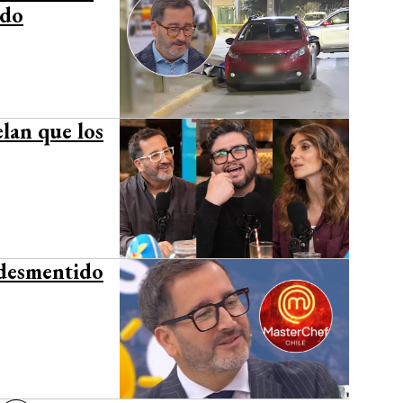
rdo
lan que los
 desmentido