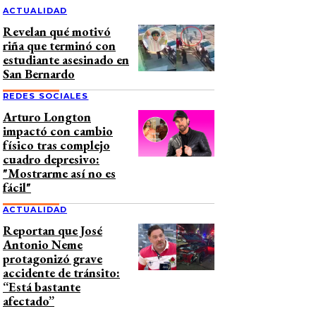
ACTUALIDAD
Revelan qué motivó
riña que terminó con
estudiante asesinado en
San Bernardo
REDES SOCIALES
Arturo Longton
impactó con cambio
físico tras complejo
cuadro depresivo:
"Mostrarme así no es
fácil"
ACTUALIDAD
Reportan que José
Antonio Neme
protagonizó grave
accidente de tránsito:
“Está bastante
afectado”