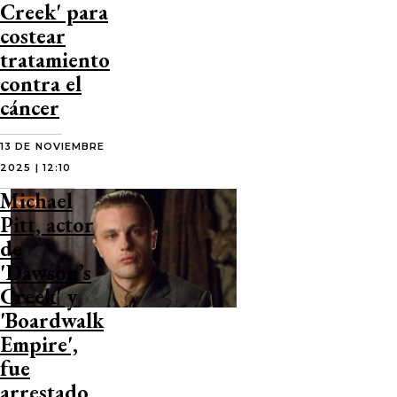
Creek' para
costear
tratamiento
contra el
cáncer
13 DE NOVIEMBRE
2025 | 12:10
Michael
Pitt, actor
de
'Dawson’s
Creek' y
'Boardwalk
Empire',
fue
arrestado