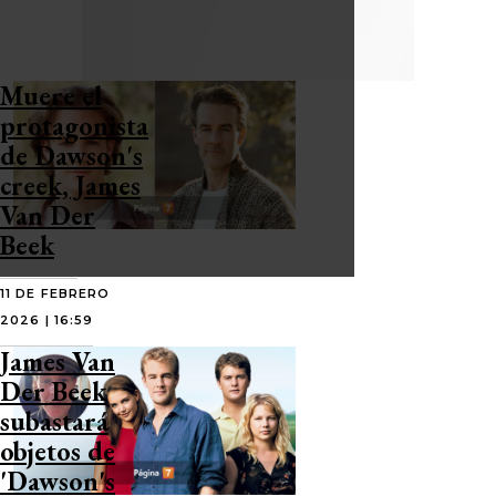
Muere el
protagonista
de Dawson's
creek, James
Van Der
Beek
11 DE FEBRERO
2026 | 16:59
James Van
Der Beek
subastará
objetos de
'Dawson's