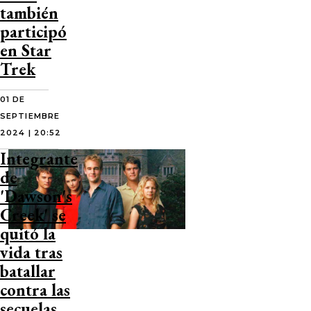
también
participó
en Star
Trek
01 DE
SEPTIEMBRE
2024 | 20:52
Integrante
de
'Dawson's
Creek' se
quitó la
vida tras
batallar
contra las
secuelas