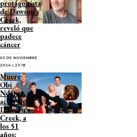
protagonista
de Dawson’s
Creek,
reveló que
padece
cáncer
03 DE NOVIEMBRE
2024 | 23:18
Muere
Obi
Ndefo,
actor de
Dawson's
Creek, a
los 51
años: