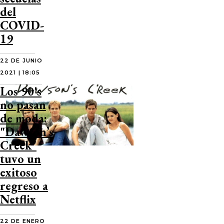
del
COVID-
19
22 DE JUNIO
2021 | 18:05
Los 90's
no pasan
de moda:
"Dawson’s
Creek"
tuvo un
exitoso
regreso a
Netflix
22 DE ENERO