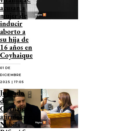
acusan a
mujer de
inducir
aborto a
su hija de
16 años en
Coyhaique
01 DE
DICIEMBRE
2025 | 17:05
Juzgado
de
Coyhaique
afirma que
Nabila