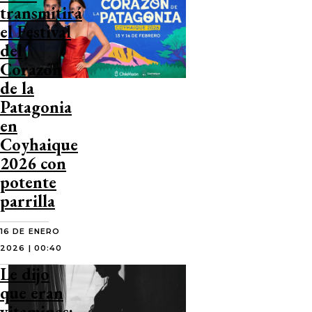
transmitirá
el Festival
del
Corazón
de la
Patagonia
en
Coyhaique
2026 con
potente
parrilla
16 DE ENERO
2026 | 00:40
Le dijo
que eran
vitaminas: