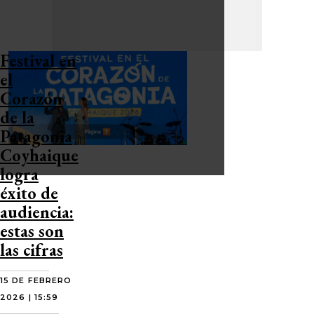
Festival en
el
Corazón
de la
Patagonia
Coyhaique
logra
éxito de
audiencia:
estas son
las cifras
15 DE FEBRERO
2026 | 15:59