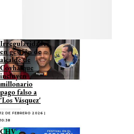
Irregularidades
en gestión de
alcalde de
Coyhaique
incluyen
millonario
pago falso a
'Los Vásquez'
12 DE FEBRERO 2026 |
10:38
CHV