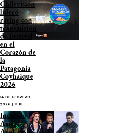
Chilevisión
lideró
rating con
transmisión
de Festival
en el
Corazón de
la
Patagonia
Coyhaique
2026
14 DE FEBRERO
2026 | 11:18
Incluido
Amar
Azul: los