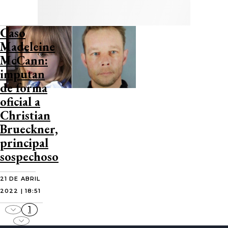
Caso
Madeleine
McCann:
imputan
de forma
oficial a
Christian
Brueckner,
principal
sospechoso
21 DE ABRIL
2022 | 18:51
1