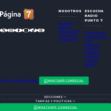
NOSOTROS
ESCUCHA
RADIO
PUNTO 7
QUIÉNES
SOMOS
DIRECCIONES
VALPARAÍSO
CONTACTO
CONCEPCIÓN
COMERCIAL
LOS
ÁNGELES
TEMUCO
VALDIVIA
OSORNO
PUERTO
MONTT
POLÍTICA DE PRIVACIDAD
WHATSAPP COMERCIAL
SECCIONES
ENTREVISTAS
TARIFAS Y POLÍTICAS
ACTUALIDAD
POLÍTICA DE PRIVACIDAD
WHATSAPP COMERCIAL
ENTRETENCIÓN