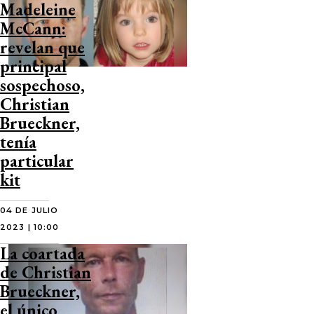
Madeleine
McCann:
revelan que
principal
sospechoso,
Christian
Brueckner,
tenía
particular
kit
04 DE JULIO
2023 | 10:00
La coartada
de Christian
Brueckner,
el único