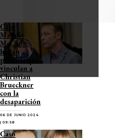
Caso
Maddie
McCann:
hallan
pruebas que
vinculan a
Christian
Brueckner
con la
desaparición
06 DE JUNIO 2024
| 09:58
Caso