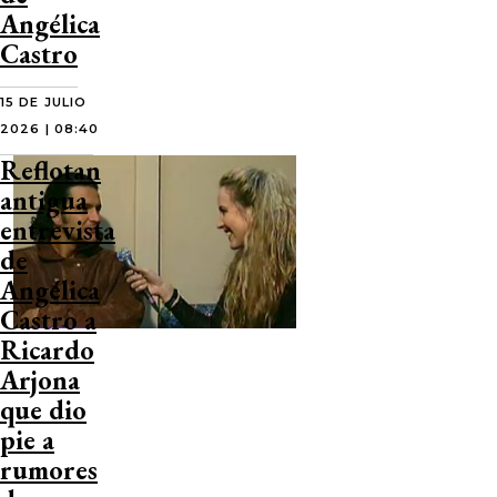
Angélica
Castro
15 DE JULIO
2026 | 08:40
Reflotan
antigua
entrevista
de
Angélica
Castro a
Ricardo
Arjona
que dio
pie a
rumores