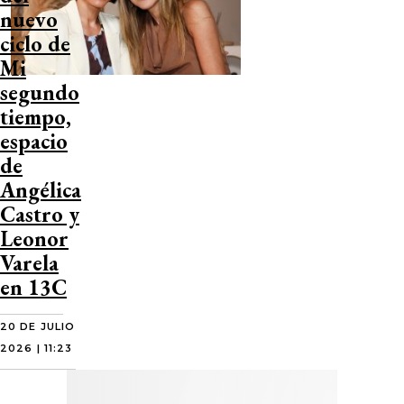
nuevo
ciclo de
Mi
segundo
tiempo,
espacio
de
Angélica
Castro y
Leonor
Varela
en 13C
20 DE JULIO
2026 | 11:23