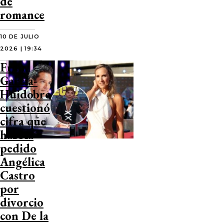
de
romance
10 DE JULIO
2026 | 19:34
Fran
García-
Huidobro
cuestionó
cifra que
habría
pedido
Angélica
Castro
por
divorcio
con De la