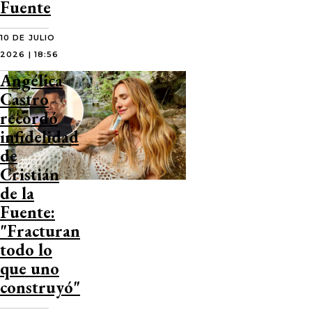
Fuente
10 DE JULIO
2026 | 18:56
Angélica
Castro
recordó
infidelidad
de
Cristián
de la
Fuente:
"Fracturan
todo lo
que uno
construyó"