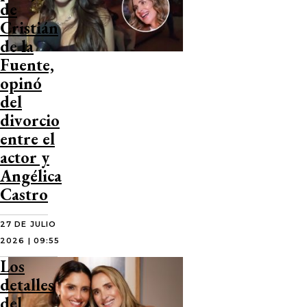
de
Cristián
de la
Fuente,
opinó
del
divorcio
entre el
actor y
Angélica
Castro
27 DE JULIO
2026 | 09:55
Los
detalles
del