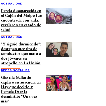
ACTUALIDAD
Pareja desaparecida en
el Cajón del Maipo fue
encontrada con vida:
revelaron su estado de
salud
ACTUALIDAD
"Y siguió durmiendo":
destapan mentira de
conductor que mató a
dos jóvenes en
atropello en La Unión
REDES SOCIALES
Gissella Gallardo
explicó su ausencia en
Hay que decirlo y
Pamela Díaz la
desmintió: "Una vez
más"