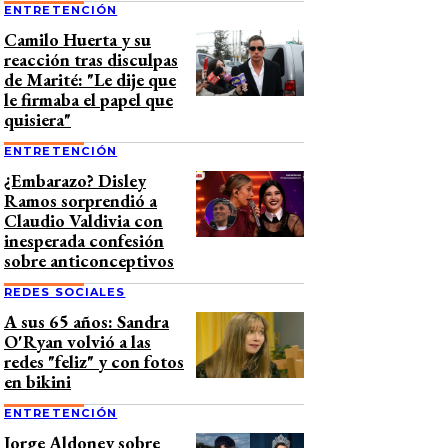
ENTRETENCIÓN
Camilo Huerta y su
reacción tras disculpas
de Marité: "Le dije que
le firmaba el papel que
quisiera"
ENTRETENCIÓN
¿Embarazo? Disley
Ramos sorprendió a
Claudio Valdivia con
inesperada confesión
sobre anticonceptivos
REDES SOCIALES
A sus 65 años: Sandra
O'Ryan volvió a las
redes "feliz" y con fotos
en bikini
ENTRETENCIÓN
Jorge Aldoney sobre