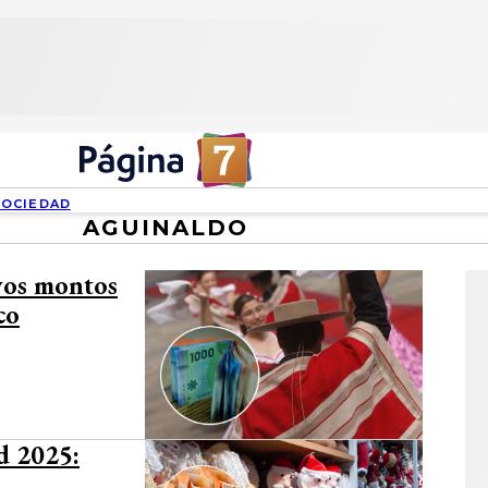
SOCIEDAD
AGUINALDO
evos montos
co
d 2025: