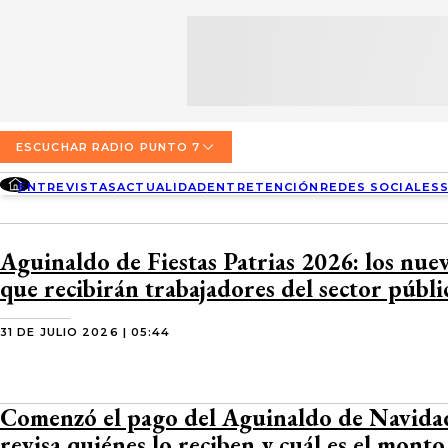
SECCIONES
ESCUCHA RADIO PUNTO 7
ENTREVISTAS
NOSOTROS
VALPARAÍSO
TARIFAS Y POLÍTICAS
QUIÉNES SOMOS
ACTUALIDAD
TARIFAS POLÍTICAS PÁGINA 7
ESCUCHAR RADIO PUNTO 7
CONCEPCIÓN
DIRECCIONES
ENTREVISTAS
ACTUALIDAD
ENTRETENCIÓN
REDES SOCIALES
ENTRETENCIÓN
TARIFAS POLÍTICAS RADIO PUNTO 7
LOS ÁNGELES
BUSCAR
CONTACTO COMERCIAL
REDES SOCIALES
TARIFAS POLÍTICAS RADIO EL CARBÓN
Aguinaldo de Fiestas Patrias 2026: los nu
TEMUCO
que recibirán trabajadores del sector públi
SOCIEDAD
POLÍTICA DE PRIVACIDAD
VALDIVIA
31 DE JULIO 2026 | 05:44
OSORNO
PUERTO MONTT
Comenzó el pago del Aguinaldo de Navida
revisa quiénes lo reciben y cuál es el monto