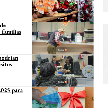
 de
 familias
podrían
sitos
2025 para