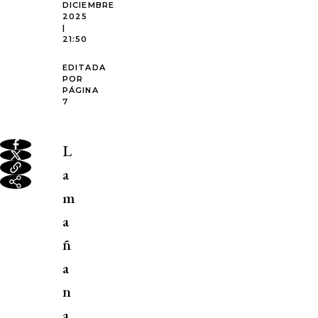
DICIEMBRE
2025
|
21:50
EDITADA
POR
PÁGINA
7
L
a
m
a
ñ
a
n
a